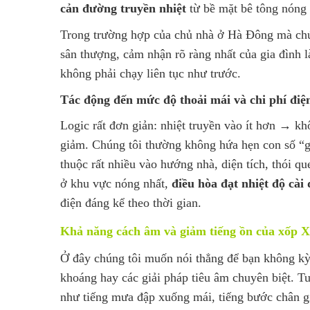
cản đường truyền nhiệt
từ bề mặt bê tông nóng 
Trong trường hợp của chủ nhà ở Hà Đông mà chún
sân thượng, cảm nhận rõ ràng nhất của gia đình 
không phải chạy liên tục như trước.
Tác động đến mức độ thoải mái và chi phí điệ
Logic rất đơn giản: nhiệt truyền vào ít hơn → k
giảm. Chúng tôi thường không hứa hẹn con số “g
thuộc rất nhiều vào hướng nhà, diện tích, thói q
ở khu vực nóng nhất,
điều hòa đạt nhiệt độ cài
điện đáng kể theo thời gian.
Khả năng cách âm và giảm tiếng ồn của xốp
Ở đây chúng tôi muốn nói thẳng để bạn không kỳ
khoáng hay các giải pháp tiêu âm chuyên biệt. 
như tiếng mưa đập xuống mái, tiếng bước chân gi