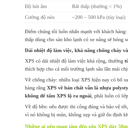
Độ hút ẩm
Rất thấp (thường < 1%)
Cường độ nén
~200 – 500 kPa (tùy loại)
Điểm chúng tôi luôn nhấn mạnh với khách hàng
thấp dùng cho sàn kho lạnh có xe nâng sẽ hỏng s
Dải nhiệt độ làm việc, khả năng chống cháy và
XPS có dải nhiệt độ làm việc khá rộng, thường
t
thích hợp cho cả môi trường lạnh sâu lẫn mái ch
Về chống cháy: nhiều loại XPS hiện nay có bổ s
hàng rằng
XPS về bản chất vẫn là nhựa polyst
không để tấm XPS lộ ra ngoài
, phải luôn có lớ
Về độ bền: nếu được thi công đúng và bảo vệ tốt
vì nó không bị mủn, không xẹp và giữ ổn định kh
Những ai nên quan tâm đến xốp XPS dày 50