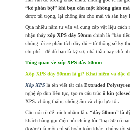
“kẻ phản bội” khi bạn cần một không gian mát
được tải trọng, lại chống ẩm cho mái và sàn hay
Qua nhiều năm tư vấn và cung cấp vật liệu cách n
nhận thấy
xốp XPS dày 50mm
chính là “bản tiê
chúng tôi sẽ phân tích đầy đủ – từ thông số kỹ t
chi phí – để dù bạn là kỹ sư, nhà thầu hay chủ nh
Tổng quan về xốp XPS dày 50mm
Xốp XPS dày 50mm là gì? Khái niệm và đặc đ
Xốp XPS
là tên viết tắt của
Extruded Polystyre
nghệ ép đùn liên tục, tạo ra cấu trúc
ô kín (closed
XPS: chống thấm, chống ẩm và chịu lực tốt.
Cần nói rõ để tránh nhầm lẫn:
“dày 50mm” là độ
khách hàng gọi điện hỏi chúng tôi “loại 50 có nặ
(kg/m³) là một chỉ số hoàn toàn khác, chúng tôi s