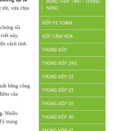
BÔNG THỦY TINH – CHỐNG
 tốt, vừa chịu
NÓNG
XỐP PE FOAM
 chúng tôi
viết này,
XỐP CẮM HOA
đến cách tính
THÙNG XỐP
THÙNG XỐP 2KG
THÙNG XỐP 02
xuất bằng công
THÙNG XỐP 03
điểm của
THÙNG XỐP 05
g.
Nhiều
THÙNG XỐP 40
Tỷ trọng
THÙNG XỐP 42