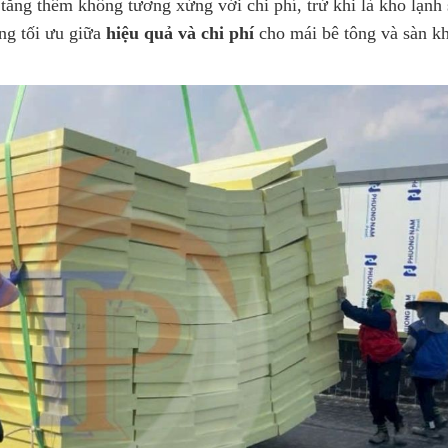
tăng thêm không tương xứng với chi phí, trừ khi là kho lạnh
ng tối ưu giữa
hiệu quả và chi phí
cho mái bê tông và sàn k