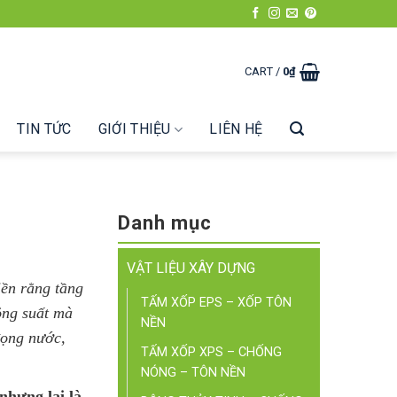
CART /
0
₫
TIN TỨC
GIỚI THIỆU
LIÊN HỆ
Danh mục
VẬT LIỆU XÂY DỰNG
iền rằng tầng
TẤM XỐP EPS – XỐP TÔN
ông suất mà
NỀN
đọng nước,
TẤM XỐP XPS – CHỐNG
NÓNG – TÔN NỀN
 nhưng lại là