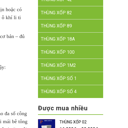
ịn hoặc có
THÙNG XỐP 82
 khí li ti
THÙNG XỐP 89
 cơ bản – đủ
THÙNG XỐP 18A
THÙNG XỐP 100
THÙNG XỐP 1M2
ậy:
THÙNG XỐP SỐ 1
THÙNG XỐP SỐ 4
Được mua nhiều
o đa số công
i mái bê tông
THÙNG XỐP 02