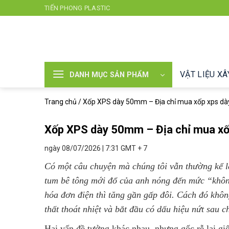
Chuyển
TIẾN PHONG PLASTIC
đến
nội
dung
VẬT LIỆU X
DANH MỤC SẢN PHẨM
Trang chủ
/
Xốp XPS dày 50mm – Địa chỉ mua xốp xps dà
Xốp XPS dày 50mm – Địa chỉ mua xố
ngày 08/07/2026 | 7:31 GMT + 7
Có một câu chuyện mà chúng tôi vẫn thường kể l
tum bê tông mới đổ của anh nóng đến mức “không
hóa đơn điện thì tăng gần gấp đôi. Cách đó khôn
thất thoát nhiệt và bắt đầu có dấu hiệu nứt sau 
Hai vấn đề tưởng khác nhau, nhưng gốc rễ lại g