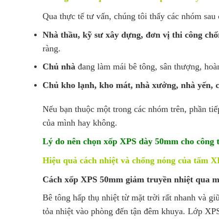
Qua thực tế tư vấn, chúng tôi thấy các nhóm sa
Nhà thầu, kỹ sư xây dựng, đơn vị thi công ch
ràng.
Chủ nhà
đang làm mái bê tông, sân thượng, hoà
Chủ kho lạnh, kho mát, nhà xưởng, nhà yến, c
Nếu bạn thuộc một trong các nhóm trên, phần tiế
của mình hay không.
Lý do nên chọn xốp XPS dày 50mm cho công t
Hiệu quả cách nhiệt và chống nóng của tấm
Cách xốp XPS 50mm giảm truyền nhiệt qua má
Bê tông hấp thụ nhiệt từ mặt trời rất nhanh và giữ
tỏa nhiệt vào phòng đến tận đêm khuya. Lớp XPS