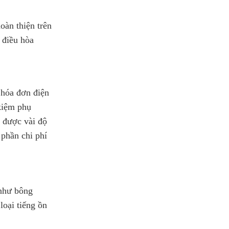
àn thiện trên
à điều hòa
 hóa đơn điện
kiệm phụ
m được vài độ
 phần chi phí
hư bông
loại tiếng ồn