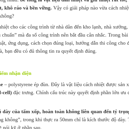
, khô ráo và bền vững.
Vậy có giải pháp nào vừa cách nhiệt
 không?
hiệt cho các công trình từ nhà dân đến kho lạnh, nhà xưởng,
u chuẩn” mà đa số công trình nên bắt đầu cân nhắc. Trong bài 
huật, ứng dụng, cách chọn đúng loại, hướng dẫn thi công cho 
à, bạn đều có đủ thông tin ra quyết định đúng.
iểm nhận diện
ne
– polystyrene ép đùn. Đây là vật liệu cách nhiệt được sản 
-cell)
đặc trưng. Chính cấu trúc này quyết định phần lớn ưu 
 dày của tấm xốp, hoàn toàn không liên quan đến tỷ trọn
ng không”, trong khi thực ra 50mm chỉ là kích thước độ dày. 
ẽ nói kỹ ở phần sau.