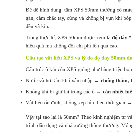
Để dễ hình dung, tấm XPS 50mm thường có
màu
gân, cầm chắc tay, cứng và không bị vụn khi bóp n
đều và kín.
Trong thực tế, XPS 50mm được xem là
độ dày 
hiệu quả mà không đội chi phí lên quá cao.
Cấu tạo vật liệu XPS và lý do độ dày 50mm đ
Cấu trúc ô kín của XPS giống như hàng triệu bo
Nước và hơi ẩm khó xâm nhập →
chống thấm,
Không khí bị giữ lại trong các ô →
cản nhiệt hi
Vật liệu ổn định, không xẹp lún theo thời gian 
Vậy tại sao lại là 50mm? Theo kinh nghiệm tư vấ
trình dân dụng và nhà xưởng thông thường. Mỏng