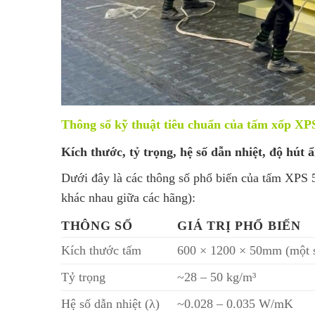
Thông số kỹ thuật tiêu chuẩn của tấm xốp X
Kích thước, tỷ trọng, hệ số dẫn nhiệt, độ hút
Dưới đây là các thông số phổ biến của tấm XPS 5
khác nhau giữa các hãng):
THÔNG SỐ
GIÁ TRỊ PHỔ BIẾN
Kích thước tấm
600 × 1200 × 50mm (một s
Tỷ trọng
~28 – 50 kg/m³
Hệ số dẫn nhiệt (λ)
~0.028 – 0.035 W/mK