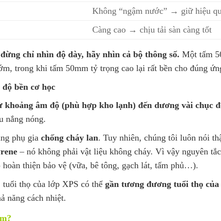
Không “ngậm nước” → giữ hiệu quả
Càng cao → chịu tải sàn càng tốt
:
đừng chỉ nhìn độ dày, hãy nhìn cả bộ thông số.
Một tấm 5
ớm, trong khi tấm 50mm tỷ trọng cao lại rất bền cho đúng ứn
 độ bền cơ học
ừ khoảng âm độ (phù hợp kho lạnh) đến dương vài chục đ
ịu nắng nóng.
ung phụ gia
chống cháy lan
. Tuy nhiên, chúng tôi luôn nói th
yrene
– nó không phải vật liệu không cháy. Vì vậy nguyên tắc 
p hoàn thiện bảo vệ (vữa, bê tông, gạch lát, tấm phủ…).
, tuổi thọ của lớp XPS có thể
gần tương đương tuổi thọ của 
ả năng cách nhiệt.
mm?