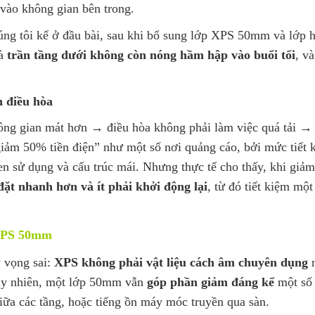
vào không gian bên trong.
g tôi kể ở đầu bài, sau khi bổ sung lớp XPS 50mm và lớp ho
là
trần tầng dưới không còn nóng hầm hập vào buổi tối
, v
n điều hòa
hông gian mát hơn → điều hòa không phải làm việc quá tải →
iảm 50% tiền điện” như một số nơi quảng cáo, bởi mức tiết 
uen sử dụng và cấu trúc mái. Nhưng thực tế cho thấy, khi giả
 đặt nhanh hơn và ít phải khởi động lại
, từ đó tiết kiệm một
 XPS 50mm
 vọng sai:
XPS không phải vật liệu cách âm chuyên dụng
n
Tuy nhiên, một lớp 50mm vẫn
góp phần giảm đáng kể
một số 
ữa các tầng, hoặc tiếng ồn máy móc truyền qua sàn.