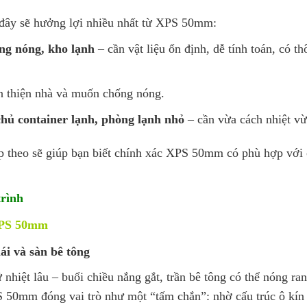
u đây sẽ hưởng lợi nhiều nhất từ XPS 50mm:
ống nóng, kho lạnh
– cần vật liệu ổn định, dễ tính toán, có th
n thiện nhà và muốn chống nóng.
hủ container lạnh, phòng lạnh nhỏ
– cần vừa cách nhiệt vừa
p theo sẽ giúp bạn biết chính xác XPS 50mm có phù hợp với 
rình
 XPS 50mm
i và sàn bê tông
 nhiệt lâu – buổi chiều nắng gắt, trần bê tông có thể nóng ran
 50mm đóng vai trò như một “tấm chắn”: nhờ cấu trúc ô kín 