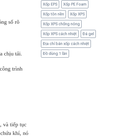
Xốp EPS
Xốp PE Foam
Xốp tôn nền
Xốp XPS
ông số rõ
Xốp XPS chống nóng
Xốp XPS cách nhiệt
Đá gel
Địa chỉ bán xốp cách nhiệt
 chịu tải.
Đồ dùng 1 lần
công trình
, và tiếp tục
chứa khí, nó