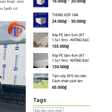
 sâu hoặc môi
16.000
₫
–
20.000
₫
ho lạnh cơ
THÙNG XỐP 18A
24.000
₫
–
30.000
₫
Xốp PE tấm 5cm (KT
1.5x1.9m) - KHÔNG BẠC
155.000
₫
Xốp PE tấm 4cm (KT
1.5x1.9m) - KHÔNG BẠC
130.000
₫
Tấm xốp XPS tôn nền-
Cách nhiệt cách âm
65.000
₫
Tags
Bán tấm cách nhiệt