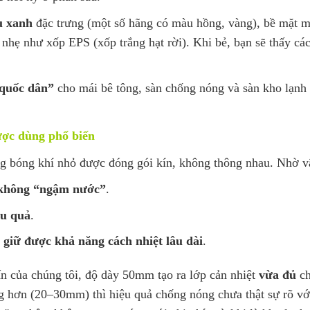
 xanh
đặc trưng (một số hãng có màu hồng, vàng), bề mặt m
hẹ như xốp EPS (xốp trắng hạt rời). Khi bẻ, bạn sẽ thấy các ô
“quốc dân”
cho mái bê tông, sàn chống nóng và sàn kho lạnh
ược dùng phổ biến
ng bóng khí nhỏ được đóng gói kín, không thông nhau. Nhờ v
 không “ngậm nước”
.
ệu quả
.
→
giữ được khả năng cách nhiệt lâu dài
.
n của chúng tôi, độ dày 50mm tạo ra lớp cản nhiệt
vừa đủ
ch
 hơn (20–30mm) thì hiệu quả chống nóng chưa thật sự rõ vớ