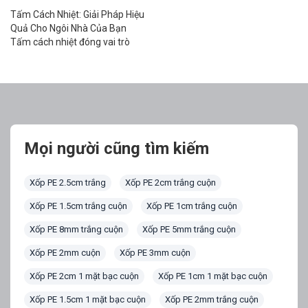
Phong Plastic
Tấm Cách Nhiệt: Giải Pháp Hiệu
Quả Cho Ngôi Nhà Của Bạn
Tấm cách nhiệt đóng vai trò
quan trọng trong việc cải thiện
chất lượng không gian sống, tiết
kiệm năng lượng và bảo vệ môi
trường. Tuy nhiên, việc lựa chọn
loại tấm cách nhiệt phù hợp và
uy tín là một thách […]
Mọi người cũng tìm kiếm
Xốp PE 2.5cm trắng
Xốp PE 2cm trắng cuộn
Xốp PE 1.5cm trắng cuộn
Xốp PE 1cm trắng cuộn
Xốp PE 8mm trắng cuộn
Xốp PE 5mm trắng cuộn
Xốp PE 2mm cuộn
Xốp PE 3mm cuộn
Xốp PE 2cm 1 mặt bạc cuộn
Xốp PE 1cm 1 mặt bạc cuộn
Xốp PE 1.5cm 1 mặt bạc cuộn
Xốp PE 2mm trắng cuộn