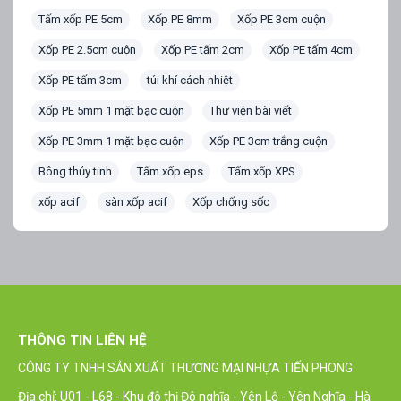
Tấm xốp PE 5cm
Xốp PE 8mm
Xốp PE 3cm cuộn
Xốp PE 2.5cm cuộn
Xốp PE tấm 2cm
Xốp PE tấm 4cm
Xốp PE tấm 3cm
túi khí cách nhiệt
Xốp PE 5mm 1 mặt bạc cuộn
Thư viện bài viết
Xốp PE 3mm 1 mặt bạc cuộn
Xốp PE 3cm trắng cuộn
Bông thủy tinh
Tấm xốp eps
Tấm xốp XPS
xốp acif
sàn xốp acif
Xốp chống sốc
THÔNG TIN LIÊN HỆ
CÔNG TY TNHH SẢN XUẤT THƯƠNG MẠI NHỰA TIẾN PHONG
Địa chỉ: U01 - L68 - Khu đô thị Đô nghĩa - Yên Lộ - Yên Nghĩa - Hà