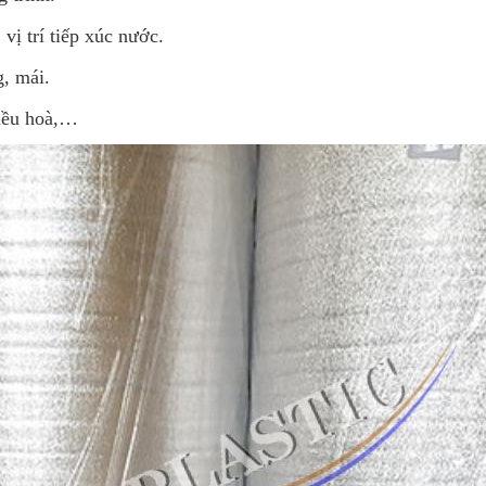
 vị trí tiếp xúc nước.
g, mái.
điều hoà,…