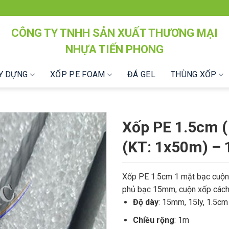
CÔNG TY TNHH SẢN XUẤT THƯƠNG MẠI
NHỰA TIẾN PHONG
ÂY DỰNG
XỐP PE FOAM
ĐÁ GEL
THÙNG XỐP
Xốp PE 1.5cm 
(KT: 1x50m) –
Xốp PE 1.5cm 1 mặt bạc cuộn 
phủ bạc 15mm, cuộn xốp cách
Độ dày
: 15mm, 15ly, 1.5cm
Chiều rộng
: 1m