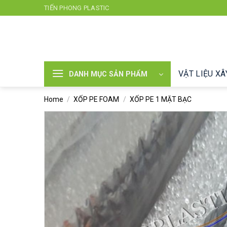
Chuyển
TIẾN PHONG PLASTIC
đến
nội
dung
VẬT LIỆU X
DANH MỤC SẢN PHẨM
Home
/
XỐP PE FOAM
/
XỐP PE 1 MẶT BẠC