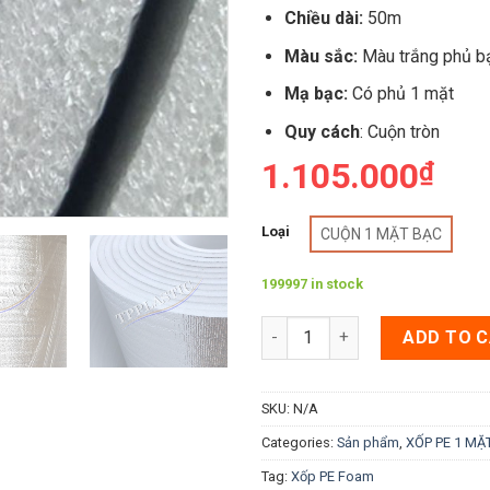
Chiều dài:
50m
Màu sắc:
Màu trắng phủ b
Mạ bạc:
Có phủ 1 mặt
Quy cách
: Cuộn tròn
1.105.000
₫
Loại
CUỘN 1 MẶT BẠC
199997 in stock
Xốp PE 1.5cm ( 15mm) 1 mặt b
ADD TO 
SKU:
N/A
Categories:
Sản phẩm
,
XỐP PE 1 MẶ
Tag:
Xốp PE Foam