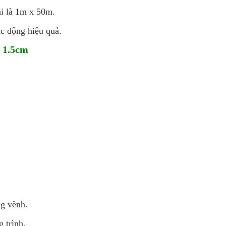
ài là 1m x 50m.
c động hiệu quả.
E 1.5cm
ng vênh.
 trình.