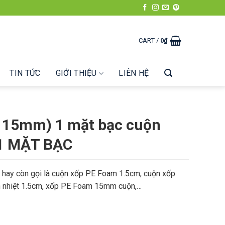
CART /
0
₫
TIN TỨC
GIỚI THIỆU
LIÊN HỆ
( 15mm) 1 mặt bạc cuộn
 1 MẶT BẠC
hay còn gọi là cuộn xốp PE Foam 1.5cm, cuộn xốp
 nhiệt 1.5cm, xốp PE Foam 15mm cuộn,…