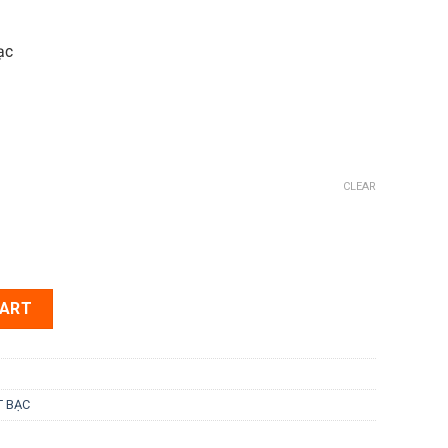
ạc
CLEAR
ạc cuộn (KT: 1x50m) - 1 MẶT BẠC quantity
CART
T BẠC