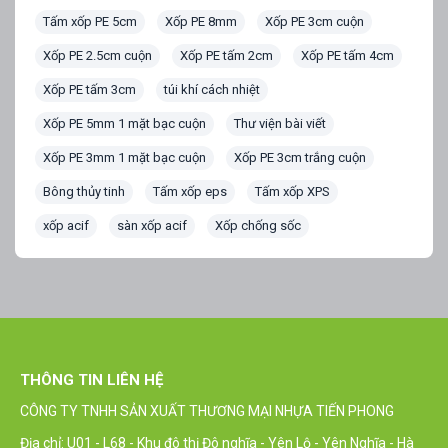
Tấm xốp PE 5cm
Xốp PE 8mm
Xốp PE 3cm cuộn
Xốp PE 2.5cm cuộn
Xốp PE tấm 2cm
Xốp PE tấm 4cm
Xốp PE tấm 3cm
túi khí cách nhiệt
Xốp PE 5mm 1 mặt bạc cuộn
Thư viện bài viết
Xốp PE 3mm 1 mặt bạc cuộn
Xốp PE 3cm trắng cuộn
Bông thủy tinh
Tấm xốp eps
Tấm xốp XPS
xốp acif
sàn xốp acif
Xốp chống sốc
THÔNG TIN LIÊN HỆ
CÔNG TY TNHH SẢN XUẤT THƯƠNG MẠI NHỰA TIẾN PHONG
Địa chỉ: U01 - L68 - Khu đô thị Đô nghĩa - Yên Lộ - Yên Nghĩa - Hà