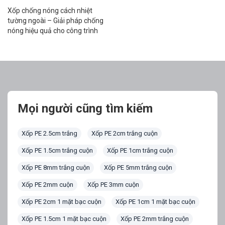
hiệu quả
Xốp chống nóng cách nhiệt
tường ngoài – Giải pháp chống
nóng hiệu quả cho công trình
của bạn Trong xu hướng xây
dựng hiện đại, xốp cách nhiệt
tường ngoài đang trở thành
một giải pháp không thể thiếu
cho các công trình kiến trúc. Với
vai trò quan trọng trong việc
bảo vệ […]
Mọi người cũng tìm kiếm
Xốp PE 2.5cm trắng
Xốp PE 2cm trắng cuộn
Xốp PE 1.5cm trắng cuộn
Xốp PE 1cm trắng cuộn
Xốp PE 8mm trắng cuộn
Xốp PE 5mm trắng cuộn
Xốp PE 2mm cuộn
Xốp PE 3mm cuộn
Xốp PE 2cm 1 mặt bạc cuộn
Xốp PE 1cm 1 mặt bạc cuộn
Xốp PE 1.5cm 1 mặt bạc cuộn
Xốp PE 2mm trắng cuộn