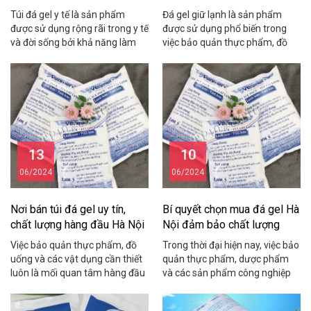
Túi đá gel y tế là sản phẩm
Đá gel giữ lạnh là sản phẩm
được sử dụng rộng rãi trong y tế
được sử dụng phổ biến trong
và đời sống bởi khả năng làm
việc bảo quản thực phẩm, đồ
lạnh hiệu quả và tiện lợi. Bài viết
uống, dược phẩm, v.v. Nhờ khả
này sẽ cung cấp cho bạn những
năng giữ lạnh hiệu quả và tiện
thông tin chi tiết về cấu tạo,
lợi, đá gel ngày càng được ưa
công dụng, cách sử dụng và
chuộng bởi các hộ gia đình,
bảo quản sản phẩm […]
doanh nghiệp và các ngành
công nghiệp khác nhau. Tuy […]
13
10
06/2024
06/2024
Nơi bán túi đá gel uy tín,
Bí quyết chọn mua đá gel Hà
chất lượng hàng đầu Hà Nội
Nội đảm bảo chất lượng
Việc bảo quản thực phẩm, đồ
Trong thời đại hiện nay, việc bảo
uống và các vật dụng cần thiết
quản thực phẩm, dược phẩm
luôn là mối quan tâm hàng đầu
và các sản phẩm công nghiệp
của mỗi gia đình. Để giải quyết
khác đã trở nên vô cùng quan
vấn đề này, túi đá gel đã trở
trọng. Đá gel là giải pháp hiệu