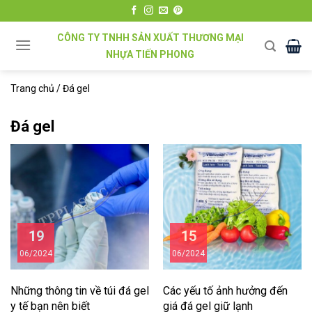
Chuyển
đến
CÔNG TY TNHH SẢN XUẤT THƯƠNG MẠI
nội
NHỰA TIẾN PHONG
dung
Trang chủ
/
Đá gel
Đá gel
19
15
06/2024
06/2024
Những thông tin về túi đá gel
Các yếu tố ảnh hưởng đến
y tế bạn nên biết
giá đá gel giữ lạnh