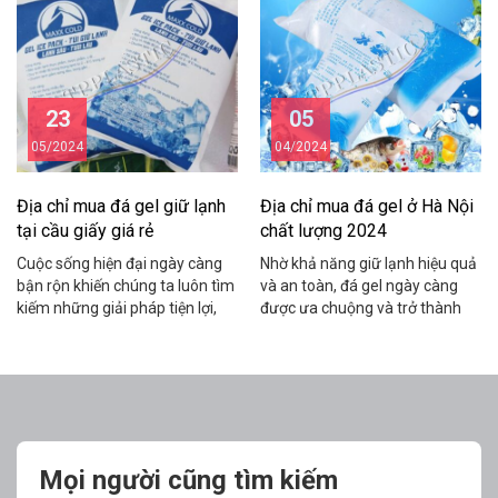
thành giải pháp mang lại sự tiện
quả giúp duy trì nhiệt độ lạnh
lợi, hiệu quả cao. Tuy nhiên, để
cần thiết cho những sản phẩm
tìm kiếm địa chỉ bán túi […]
này, đặc biệt là trong quá trình
vận chuyển và […]
23
05
05/2024
04/2024
Địa chỉ mua đá gel giữ lạnh
Địa chỉ mua đá gel ở Hà Nội
tại cầu giấy giá rẻ
chất lượng 2024
Cuộc sống hiện đại ngày càng
Nhờ khả năng giữ lạnh hiệu quả
bận rộn khiến chúng ta luôn tìm
và an toàn, đá gel ngày càng
kiếm những giải pháp tiện lợi,
được ưa chuộng và trở thành
hiệu quả để bảo quản thực
vật dụng hữu ích trong mỗi gia
phẩm, đồ uống hay các sản
đình. Tuy nhiên, với sự đa dạng
phẩm khác. Và túi đá gel cầu
của các thương hiệu và địa
giấy chính là giải pháp đa năng
điểm bán đá gel trên thị trường,
cho mọi nhu cầu giữ lạnh của
việc lựa chọn được địa chỉ uy tín,
bạn. Hãy cùng […]
[…]
Mọi người cũng tìm kiếm