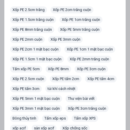
Xốp PE 2.5cm trắng
Xốp PE 2cm trắng cuộn
Xốp PE 1.5cm trắng cuộn
Xốp PE 1cm trắng cuộn
Xốp PE 8mm trắng cuộn
Xốp PE 5mm trắng cuộn
Xốp PE 2mm cuộn
Xốp PE 3mm cuộn
Xốp PE 2cm 1 mặt bạc cuộn
Xốp PE 1cm 1 mặt bạc cuộn
Xốp PE 1.5cm 1 mặt bạc cuộn
Xốp PE 2mm trắng cuộn
Tấm xốp PE 5cm
Xốp PE 8mm
Xốp PE 3cm cuộn
Xốp PE 2.5cm cuộn
Xốp PE tấm 2cm
Xốp PE tấm 4cm
Xốp PE tấm 3cm
túi khí cách nhiệt
Xốp PE 5mm 1 mặt bạc cuộn
Thư viện bài viết
Xốp PE 3mm 1 mặt bạc cuộn
Xốp PE 3cm trắng cuộn
Bông thủy tinh
Tấm xốp eps
Tấm xốp XPS
xốp acif
sàn xốp acif
Xốp chống sốc