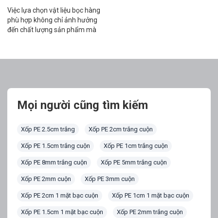
Việc lựa chọn vật liệu bọc hàng
phù hợp không chỉ ảnh hưởng
đến chất lượng sản phẩm mà
còn đóng góp vào việc bảo vệ
môi trường. Với nhiều loại xốp
bọc hàng hiện có trên thị
trường, từ xốp hơi đến mút xốp
PE foam và giấy xốp thân thiện
với môi trường, […]
Mọi người cũng tìm kiếm
Xốp PE 2.5cm trắng
Xốp PE 2cm trắng cuộn
Xốp PE 1.5cm trắng cuộn
Xốp PE 1cm trắng cuộn
Xốp PE 8mm trắng cuộn
Xốp PE 5mm trắng cuộn
Xốp PE 2mm cuộn
Xốp PE 3mm cuộn
Xốp PE 2cm 1 mặt bạc cuộn
Xốp PE 1cm 1 mặt bạc cuộn
Xốp PE 1.5cm 1 mặt bạc cuộn
Xốp PE 2mm trắng cuộn