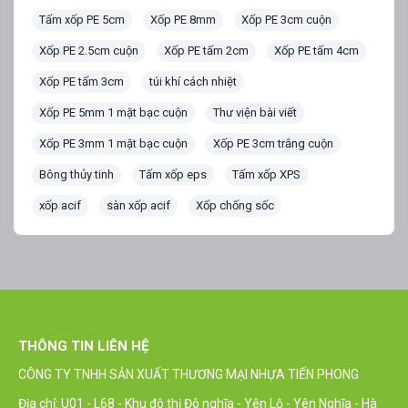
Tấm xốp PE 5cm
Xốp PE 8mm
Xốp PE 3cm cuộn
Xốp PE 2.5cm cuộn
Xốp PE tấm 2cm
Xốp PE tấm 4cm
Xốp PE tấm 3cm
túi khí cách nhiệt
Xốp PE 5mm 1 mặt bạc cuộn
Thư viện bài viết
Xốp PE 3mm 1 mặt bạc cuộn
Xốp PE 3cm trắng cuộn
Bông thủy tinh
Tấm xốp eps
Tấm xốp XPS
xốp acif
sàn xốp acif
Xốp chống sốc
THÔNG TIN LIÊN HỆ
CÔNG TY TNHH SẢN XUẤT THƯƠNG MẠI NHỰA TIẾN PHONG
Địa chỉ: U01 - L68 - Khu đô thị Đô nghĩa - Yên Lộ - Yên Nghĩa - Hà