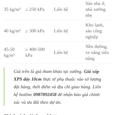
Sàn nhà ở,
35 kg/m³
≥ 250 kPa
Liên hệ
nhà xưởng
nhẹ
Kho lạnh,
40 kg/m³
≥ 300 kPa
Liên hệ
sàn công
nghiệp
Nền đường,
45-50
≥ 400-500
Liên hệ
xe nâng siêu
kg/m³
kPa
nặng
Giá trên là giá tham khảo tại xưởng.
Giá xốp
XPS dày 10cm
thực tế phụ thuộc vào số lượng
đặt hàng, thời điểm và địa chỉ giao hàng. Liên
hệ hotline
0987892458
để nhận báo giá chính
xác và ưu đãi theo dự án.