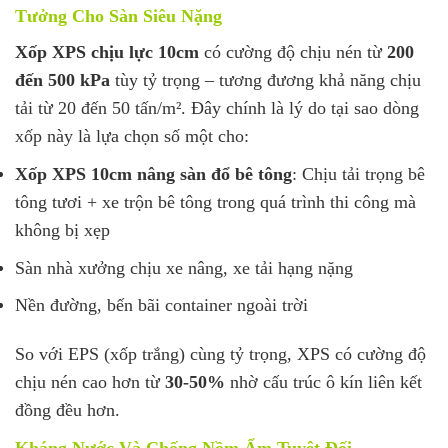
Tưởng Cho Sàn Siêu Nặng
Xốp XPS chịu lực 10cm
có cường độ chịu nén từ
200
đến 500 kPa
tùy tỷ trọng – tương đương khả năng chịu
tải từ 20 đến 50 tấn/m². Đây chính là lý do tại sao dòng
xốp này là lựa chọn số một cho:
Xốp XPS 10cm nâng sàn đổ bê tông
: Chịu tải trọng bê
tông tươi + xe trộn bê tông trong quá trình thi công mà
không bị xẹp
Sàn nhà xưởng chịu xe nâng, xe tải hạng nặng
Nền đường, bến bãi container ngoài trời
So với EPS (xốp trắng) cùng tỷ trọng, XPS có cường độ
chịu nén cao hơn từ
30-50%
nhờ cấu trúc ô kín liên kết
đồng đều hơn.
Kháng Nước Và Chống Nồm Ẩm Tuyệt Đối