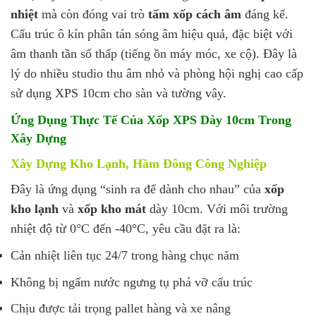
nhiệt
mà còn đóng vai trò
tấm xốp cách âm
đáng kể.
Cấu trúc ô kín phân tán sóng âm hiệu quả, đặc biệt với
âm thanh tần số thấp (tiếng ồn máy móc, xe cộ). Đây là
lý do nhiều studio thu âm nhỏ và phòng hội nghị cao cấp
sử dụng XPS 10cm cho sàn và tường vây.
Ứng Dụng Thực Tế Của Xốp XPS Dày 10cm Trong
Xây Dựng
Xây Dựng Kho Lạnh, Hầm Đông Công Nghiệp
Đây là ứng dụng “sinh ra để dành cho nhau” của
xốp
kho lạnh
và
xốp kho mát
dày 10cm. Với môi trường
nhiệt độ từ 0°C đến -40°C, yêu cầu đặt ra là:
Cản nhiệt liên tục 24/7 trong hàng chục năm
Không bị ngấm nước ngưng tụ phá vỡ cấu trúc
Chịu được tải trọng pallet hàng và xe nâng