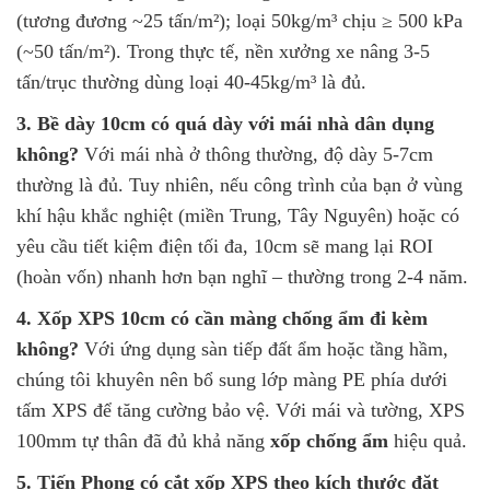
(tương đương ~25 tấn/m²); loại 50kg/m³ chịu ≥ 500 kPa
(~50 tấn/m²). Trong thực tế, nền xưởng xe nâng 3-5
tấn/trục thường dùng loại 40-45kg/m³ là đủ.
3. Bề dày 10cm có quá dày với mái nhà dân dụng
không?
Với mái nhà ở thông thường, độ dày 5-7cm
thường là đủ. Tuy nhiên, nếu công trình của bạn ở vùng
khí hậu khắc nghiệt (miền Trung, Tây Nguyên) hoặc có
yêu cầu tiết kiệm điện tối đa, 10cm sẽ mang lại ROI
(hoàn vốn) nhanh hơn bạn nghĩ – thường trong 2-4 năm.
4. Xốp XPS 10cm có cần màng chống ẩm đi kèm
không?
Với ứng dụng sàn tiếp đất ẩm hoặc tầng hầm,
chúng tôi khuyên nên bổ sung lớp màng PE phía dưới
tấm XPS để tăng cường bảo vệ. Với mái và tường, XPS
100mm tự thân đã đủ khả năng
xốp chống ẩm
hiệu quả.
5. Tiến Phong có cắt xốp XPS theo kích thước đặt