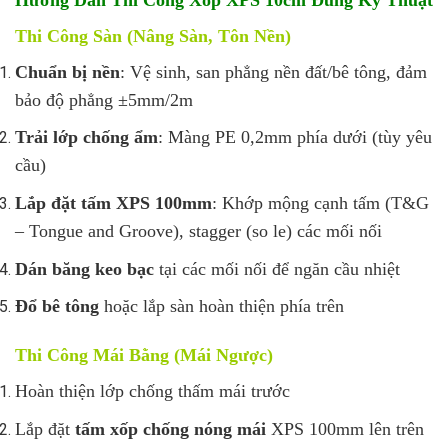
Thi Công Sàn (Nâng Sàn, Tôn Nền)
Chuẩn bị nền
: Vệ sinh, san phẳng nền đất/bê tông, đảm
bảo độ phẳng ±5mm/2m
Trải lớp chống ẩm
: Màng PE 0,2mm phía dưới (tùy yêu
cầu)
Lắp đặt tấm XPS 100mm
: Khớp mộng cạnh tấm (T&G
– Tongue and Groove), stagger (so le) các mối nối
Dán băng keo bạc
tại các mối nối để ngăn cầu nhiệt
Đổ bê tông
hoặc lắp sàn hoàn thiện phía trên
Thi Công Mái Bằng (Mái Ngược)
Hoàn thiện lớp chống thấm mái trước
Lắp đặt
tấm xốp chống nóng mái
XPS 100mm lên trên