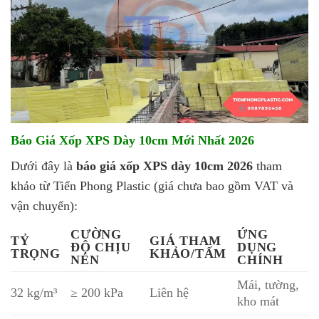
Báo Giá Xốp XPS Dày 10cm Mới Nhất 2026
Dưới đây là
báo giá xốp XPS dày 10cm 2026
tham
khảo từ Tiến Phong Plastic (giá chưa bao gồm VAT và
vận chuyển):
CƯỜNG
ỨNG
TỶ
GIÁ THAM
ĐỘ CHỊU
DỤNG
TRỌNG
KHẢO/TẤM
NÉN
CHÍNH
Mái, tường,
32 kg/m³
≥ 200 kPa
Liên hệ
kho mát