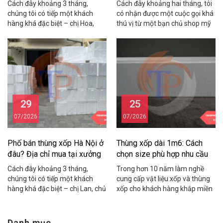
Cách đây khoảng 3 tháng,
Cách đây khoảng hai tháng, tôi
chúng tôi có tiếp một khách
có nhận được một cuộc gọi khá
hàng khá đặc biệt – chị Hoa,
thú vị từ một bạn chủ shop mỹ
chủ một shop hải sản online ở
phẩm ở Cầu Giấy. Bạn ấy than
Cầu Giấy. Chị chia sẻ rằng mỗi
thở: “Em đặt thùng xốp về đóng
tháng shop mất gần 15 triệu
hàng yến sào mà thùng to quá,
đồng vì tôm cua bị hỏng trong
khách nhận hàng cứ hỏi sao
quá trình vận chuyển do dùng
thùng rỗng nửa, nhìn không
thùng xốp kém chất […]
chuyên nghiệp, […]
29
25
07/2026
07/2026
Phố bán thùng xốp Hà Nội ở
Thùng xốp dài 1m6: Cách
đâu? Địa chỉ mua tại xưởng
chọn size phù hợp nhu cầu
giá rẻ
Cách đây khoảng 3 tháng,
Trong hơn 10 năm làm nghề
chúng tôi có tiếp một khách
cung cấp vật liệu xốp và thùng
hàng khá đặc biệt – chị Lan, chủ
xốp cho khách hàng khắp miền
một cửa hàng hải sản online ở
Bắc, chúng tôi nhận được rất
khu vực Cầu Giấy. Chị chia sẻ
nhiều cuộc gọi với cùng một câu
rằng suốt 2 năm kinh doanh, chị
hỏi: “Bên anh/chị có thùng xốp
Danh mục