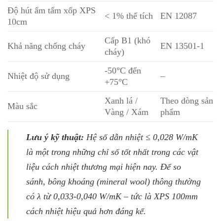
Độ hút ẩm tấm xốp XPS
< 1% thể tích
EN 12087
10cm
Cấp B1 (khó
Khả năng chống cháy
EN 13501-1
cháy)
-50°C đến
Nhiệt độ sử dụng
–
+75°C
Xanh lá /
Theo dòng sản
Màu sắc
Vàng / Xám
phẩm
Lưu ý kỹ thuật:
Hệ số dẫn nhiệt ≤ 0,028 W/mK
là một trong những chỉ số tốt nhất trong các vật
liệu cách nhiệt thương mại hiện nay. Để so
sánh, bông khoáng (mineral wool) thông thường
có λ từ 0,033-0,040 W/mK – tức là XPS 100mm
cách nhiệt hiệu quả hơn đáng kể.