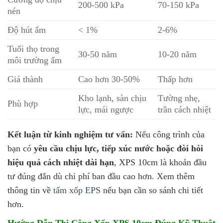
200-500 kPa
70-150 kPa
nén
Độ hút ẩm
< 1%
2-6%
Tuổi thọ trong
30-50 năm
10-20 năm
môi trường ẩm
Giá thành
Cao hơn 30-50%
Thấp hơn
Kho lạnh, sàn chịu
Tường nhẹ,
Phù hợp
lực, mái ngược
trần cách nhiệt
Kết luận từ kinh nghiệm tư vấn:
Nếu công trình của
bạn có
yêu cầu chịu lực, tiếp xúc nước hoặc đòi hỏi
hiệu quả cách nhiệt dài hạn
, XPS 10cm là khoản đầu
tư đúng đắn dù chi phí ban đầu cao hơn. Xem thêm
thông tin về
tấm xốp EPS
nếu bạn cần so sánh chi tiết
hơn.
Hướng Dẫn Thi Công Xốp XPS 10cm Đúng Kỹ Thuật