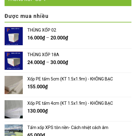
Được mua nhiều
THÙNG XỐP 02
16.000
₫
–
20.000
₫
THÙNG XỐP 18A
24.000
₫
–
30.000
₫
Xốp PE tấm 5cm (KT 1.5x1.9m) - KHÔNG BẠC
155.000
₫
Xốp PE tấm 4cm (KT 1.5x1.9m) - KHÔNG BẠC
130.000
₫
Tấm xốp XPS tôn nền- Cách nhiệt cách âm
65.000
₫