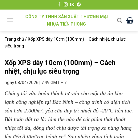
Chuyển
đến
CÔNG TY TNHH SẢN XUẤT THƯƠNG MẠI
nội
NHỰA TIẾN PHONG
dung
Trang chủ
/
Xốp XPS dày 10cm (100mm) – Cách nhiệt, chịu lực
siêu trọng
Xốp XPS dày 10cm (100mm) – Cách
nhiệt, chịu lực siêu trọng
ngày 08/04/2026 | 7:49 GMT + 7
Chúng tôi vừa hoàn thành tư vấn cho một dự án kho
lạnh công nghiệp tại Bắc Ninh – công trình có diện tích
sàn hơn 2.000m², yêu cầu duy trì nhiệt độ -20°C liên tục.
Bài toán đặt ra là: làm thế nào để cắt giảm thất thoát
nhiệt tối đa, đồng thời chịu được tải trọng xe nâng hàng
lên đến 3 tấn/trục bánh xe? Sau nhiều vòng tính toán,