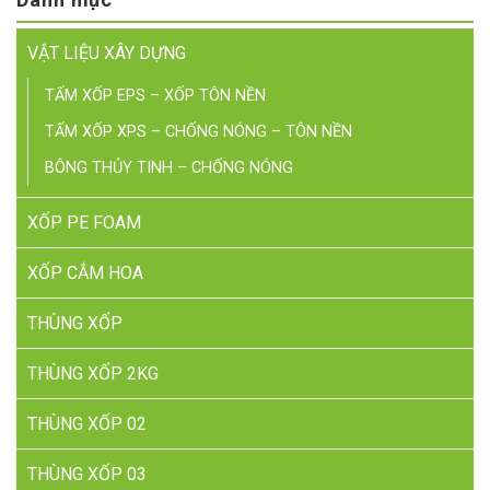
toàn phải chạy xe máy ra tận
dài 1m6 không?”. Người thì nuôi
Yên Phụ để mua thùng xốp lẻ,
cá, người trồng rau thủy canh,
VẬT LIỆU XÂY DỰNG
mỗi […]
người kinh doanh hải sản […]
TẤM XỐP EPS – XỐP TÔN NỀN
TẤM XỐP XPS – CHỐNG NÓNG – TÔN NỀN
BÔNG THỦY TINH – CHỐNG NÓNG
XỐP PE FOAM
XỐP CẮM HOA
THÙNG XỐP
THÙNG XỐP 2KG
THÙNG XỐP 02
THÙNG XỐP 03