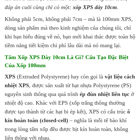
đáp án cuối cùng chỉ có một:
xốp XPS dày 10cm
.
Không phải 5cm, không phải 7cm – mà là 100mm XPS,
dòng sản phẩm mà theo kinh nghiệm của chúng tôi, chỉ
khi bạn hiểu đúng về nó, bạn mới khai thác được toàn bộ
tiềm năng tiết kiệm chi phí lâu dài mà nó mang lại.
Tấm Xốp XPS Dày 10cm Là Gì? Cấu Tạo Đặc Biệt
Của Xốp 100mm
XPS
(Extruded Polystyrene) hay còn gọi là
vật liệu cách
nhiệt XPS
, được sản xuất từ hạt nhựa Polystyrene (PS)
nguyên sinh thông qua quá trình
ép đùn nhiệt liên tục
ở
nhiệt độ cao. Khác với EPS (xốp trắng thông thường
được tạo thành từ các hạt bi ép kết), XPS có cấu trúc
ô
kín hoàn toàn (closed-cell)
– nghĩa là mỗi tế bào khí
trong lòng tấm xốp đều được bịt kín hoàn toàn, không
liên thông với nhau.