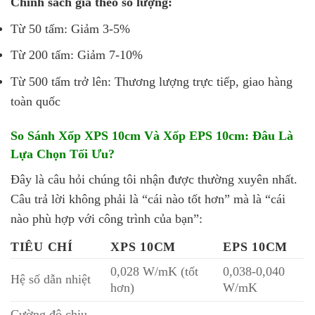
Chính sách giá theo số lượng:
Từ 50 tấm: Giảm 3-5%
Từ 200 tấm: Giảm 7-10%
Từ 500 tấm trở lên: Thương lượng trực tiếp, giao hàng
toàn quốc
So Sánh Xốp XPS 10cm Và Xốp EPS 10cm: Đâu Là
Lựa Chọn Tối Ưu?
Đây là câu hỏi chúng tôi nhận được thường xuyên nhất.
Câu trả lời không phải là “cái nào tốt hơn” mà là “cái
nào phù hợp với công trình của bạn”:
TIÊU CHÍ
XPS 10CM
EPS 10CM
0,028 W/mK (tốt
0,038-0,040
Hệ số dẫn nhiệt
hơn)
W/mK
Cường độ chịu