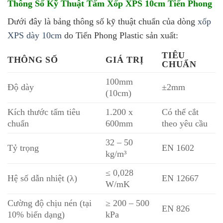
Thông Số Kỹ Thuật Tấm Xốp XPS 10cm Tiến Phong
Dưới đây là bảng thông số kỹ thuật chuẩn của dòng
xốp
XPS dày 10cm
do Tiến Phong Plastic sản xuất:
TIÊU
THÔNG SỐ
GIÁ TRỊ
CHUẨN
100mm
Độ dày
±2mm
(10cm)
Kích thước tấm tiêu
1.200 x
Có thể cắt
chuẩn
600mm
theo yêu cầu
32 – 50
Tỷ trọng
EN 1602
kg/m³
≤ 0,028
Hệ số dẫn nhiệt (λ)
EN 12667
W/mK
Cường độ chịu nén (tại
≥ 200 – 500
EN 826
10% biến dạng)
kPa