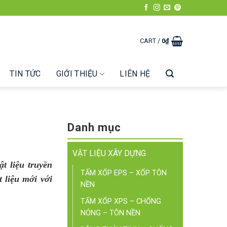
CART /
0
₫
TIN TỨC
GIỚI THIỆU
LIÊN HỆ
Danh mục
VẬT LIỆU XÂY DỰNG
t liệu truyền
TẤM XỐP EPS – XỐP TÔN
t liệu mới với
NỀN
TẤM XỐP XPS – CHỐNG
NÓNG – TÔN NỀN