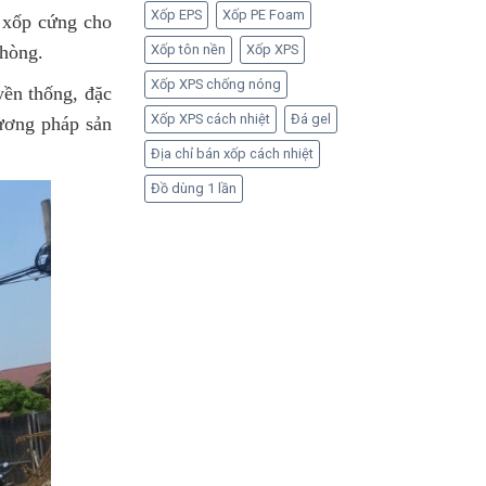
Xốp EPS
Xốp PE Foam
 xốp cứng cho
Xốp tôn nền
Xốp XPS
 phòng.
Xốp XPS chống nóng
yền thống, đặc
Xốp XPS cách nhiệt
Đá gel
hương pháp sản
Địa chỉ bán xốp cách nhiệt
Đồ dùng 1 lần