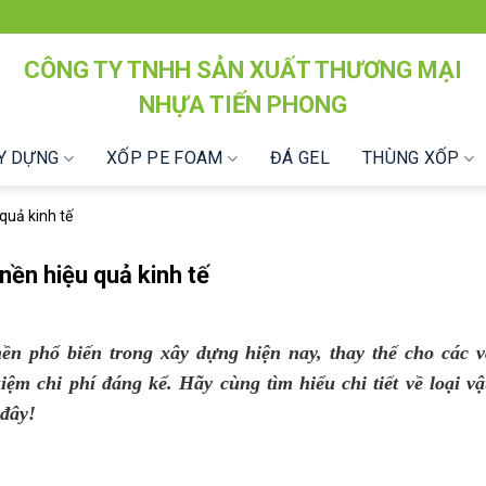
CÔNG TY TNHH SẢN XUẤT THƯƠNG MẠI
NHỰA TIẾN PHONG
ÂY DỰNG
XỐP PE FOAM
ĐÁ GEL
THÙNG XỐP
quả kinh tế
nền hiệu quả kinh tế
n phổ biến trong xây dựng hiện nay, thay thế cho các vậ
iệm chi phí đáng kể. Hãy cùng tìm hiểu chi tiết về loại vậ
 đây!