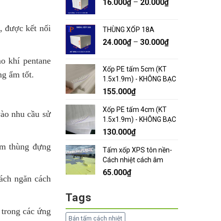
16.000
₫
–
20.000
₫
, được kết nối
THÙNG XỐP 18A
24.000
₫
–
30.000
₫
ạo khí pentane
Xốp PE tấm 5cm (KT
ng ẩm tốt.
1.5x1.9m) - KHÔNG BẠC
155.000
₫
Xốp PE tấm 4cm (KT
vào nhu cầu sử
1.5x1.9m) - KHÔNG BẠC
130.000
₫
àm thùng đựng
Tấm xốp XPS tôn nền-
Cách nhiệt cách âm
65.000
₫
vách ngăn cách
Tags
 trong các ứng
Bán tấm cách nhiệt