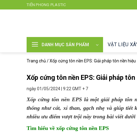
Chuyển
TIẾN PHONG PLASTIC
đến
nội
dung
VẬT LIỆU X
DANH MỤC SẢN PHẨM
Trang chủ
/
Xốp cứng tôn nền EPS: Giải pháp tôn nền hiệu 
Xốp cứng tôn nền EPS: Giải pháp tôn 
ngày 01/05/2024 | 9:22 GMT + 7
Xốp cứng tôn nền EPS là một giải pháp tôn nề
thống như cát, xỉ than, gạch nhẹ và giúp tiết k
nhiều ưu điểm vượt trội này trong bài viết dưới
Tìm hiểu về
xốp cứng tôn nền EPS