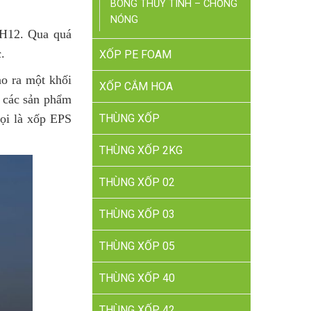
BÔNG THỦY TINH – CHỐNG
NÓNG
C5H12. Qua quá
.
XỐP PE FOAM
ạo ra một khối
XỐP CẮM HOA
a các sản phẩm
ọi là xốp EPS
THÙNG XỐP
THÙNG XỐP 2KG
THÙNG XỐP 02
THÙNG XỐP 03
THÙNG XỐP 05
THÙNG XỐP 40
THÙNG XỐP 42