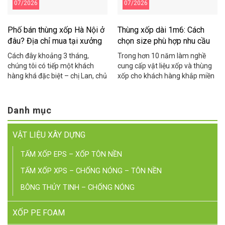
07/2026
07/2026
Phố bán thùng xốp Hà Nội ở
Thùng xốp dài 1m6: Cách
đâu? Địa chỉ mua tại xưởng
chọn size phù hợp nhu cầu
giá rẻ
Cách đây khoảng 3 tháng,
Trong hơn 10 năm làm nghề
chúng tôi có tiếp một khách
cung cấp vật liệu xốp và thùng
hàng khá đặc biệt – chị Lan, chủ
xốp cho khách hàng khắp miền
một cửa hàng hải sản online ở
Bắc, chúng tôi nhận được rất
khu vực Cầu Giấy. Chị chia sẻ
nhiều cuộc gọi với cùng một câu
rằng suốt 2 năm kinh doanh, chị
hỏi: “Bên anh/chị có thùng xốp
Danh mục
toàn phải chạy xe máy ra tận
dài 1m6 không?”. Người thì nuôi
Yên Phụ để mua thùng xốp lẻ,
cá, người trồng rau thủy canh,
VẬT LIỆU XÂY DỰNG
mỗi […]
người kinh doanh hải sản […]
TẤM XỐP EPS – XỐP TÔN NỀN
TẤM XỐP XPS – CHỐNG NÓNG – TÔN NỀN
BÔNG THỦY TINH – CHỐNG NÓNG
XỐP PE FOAM