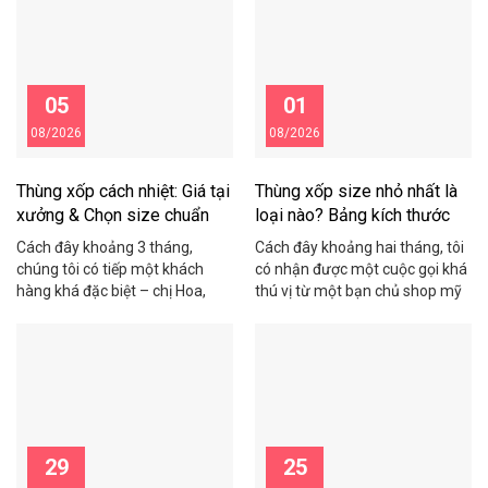
05
01
08/2026
08/2026
Thùng xốp cách nhiệt: Giá tại
Thùng xốp size nhỏ nhất là
xưởng & Chọn size chuẩn
loại nào? Bảng kích thước
2026
chuẩn
Cách đây khoảng 3 tháng,
Cách đây khoảng hai tháng, tôi
chúng tôi có tiếp một khách
có nhận được một cuộc gọi khá
hàng khá đặc biệt – chị Hoa,
thú vị từ một bạn chủ shop mỹ
chủ một shop hải sản online ở
phẩm ở Cầu Giấy. Bạn ấy than
Cầu Giấy. Chị chia sẻ rằng mỗi
thở: “Em đặt thùng xốp về đóng
tháng shop mất gần 15 triệu
hàng yến sào mà thùng to quá,
đồng vì tôm cua bị hỏng trong
khách nhận hàng cứ hỏi sao
quá trình vận chuyển do dùng
thùng rỗng nửa, nhìn không
thùng xốp kém chất […]
chuyên nghiệp, […]
29
25