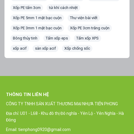
Xốp PE tấm 3cm
túi khí cách nhiệt
Xốp PE 5mm 1 mặt bạc cuộn
Thư viện bài viết
Xốp PE 3mm 1 mặt bạc cuộn
Xốp PE 3cm trắng cuộn
Bông thủy tinh
Tấm xốp eps
Tấm xốp XPS
xốp acif
sàn xốp acif
Xốp chống sốc
THÔNG TIN LIÊN HỆ
CÔNG TY TNHH SẢN XUẤT THƯƠNG MẠI NHỰA TIẾN PHONG
Địa chỉ: U01 - L68 - Khu đô thị Đô nghĩa - Yên Lộ - Yên Nghĩa - Hà
Đông
Email: tienphong0920@gmail.com