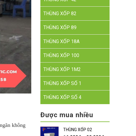
THÙNG XỐP 82
THÙNG XỐP 89
THÙNG XỐP 18A
THÙNG XỐP 100
THÙNG XỐP 1M2
THÙNG XỐP SỐ 1
THÙNG XỐP SỐ 4
Được mua nhiều
 ngăn không
THÙNG XỐP 02