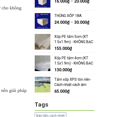
16.000
₫
–
20.000
₫
iữ cho không
THÙNG XỐP 18A
24.000
₫
–
30.000
₫
Xốp PE tấm 5cm (KT
1.5x1.9m) - KHÔNG BẠC
155.000
₫
Xốp PE tấm 4cm (KT
1.5x1.9m) - KHÔNG BẠC
130.000
₫
Tấm xốp XPS tôn nền-
Cách nhiệt cách âm
 nên giải pháp
65.000
₫
Tags
Bán tấm cách nhiệt