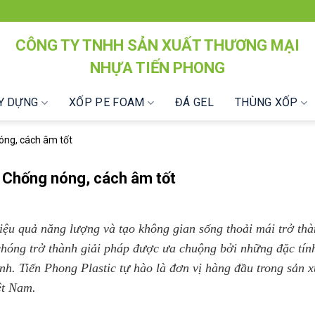
CÔNG TY TNHH SẢN XUẤT THƯƠNG MẠI
NHỰA TIẾN PHONG
ÂY DỰNG
XỐP PE FOAM
ĐÁ GEL
THÙNG XỐP
óng, cách âm tốt
 Chống nóng, cách âm tốt
hiệu quả năng lượng và tạo không gian sống thoải mái trở th
hóng trở thành giải pháp được ưa chuộng bởi những đặc tính
ình. Tiến Phong Plastic tự hào là đơn vị hàng đầu trong sản 
ệt Nam.