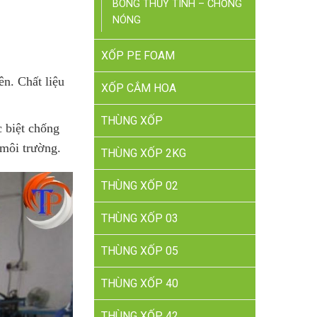
BÔNG THỦY TINH – CHỐNG
NÓNG
XỐP PE FOAM
ên. Chất liệu
XỐP CẮM HOA
THÙNG XỐP
 biệt chống
 môi trường.
THÙNG XỐP 2KG
THÙNG XỐP 02
THÙNG XỐP 03
THÙNG XỐP 05
THÙNG XỐP 40
THÙNG XỐP 42