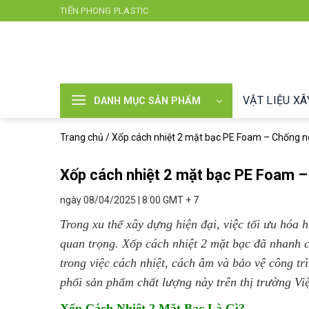
Chuyển
TIẾN PHONG PLASTIC
đến
nội
dung
VẬT LIỆU X
DANH MỤC SẢN PHẨM
Trang chủ
/
Xốp cách nhiệt 2 mặt bạc PE Foam – Chống n
Xốp cách nhiệt 2 mặt bạc PE Foam –
ngày 08/04/2025 | 8:00 GMT + 7
Trong xu thế xây dựng hiện đại, việc tối ưu hóa 
quan trọng. Xốp cách nhiệt 2 mặt bạc đã nhanh c
trong việc cách nhiệt, cách âm và bảo vệ công tr
phối sản phẩm chất lượng này trên thị trường Vi
Xốp Cách Nhiệt 2 Mặt Bạc Là Gì?