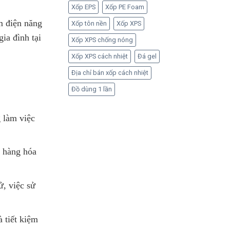
Xốp EPS
Xốp PE Foam
m điện năng
Xốp tôn nền
Xốp XPS
ia đình tại
Xốp XPS chống nóng
Xốp XPS cách nhiệt
Đá gel
Địa chỉ bán xốp cách nhiệt
Đồ dùng 1 lần
g làm việc
n hàng hóa
, việc sử
à tiết kiệm