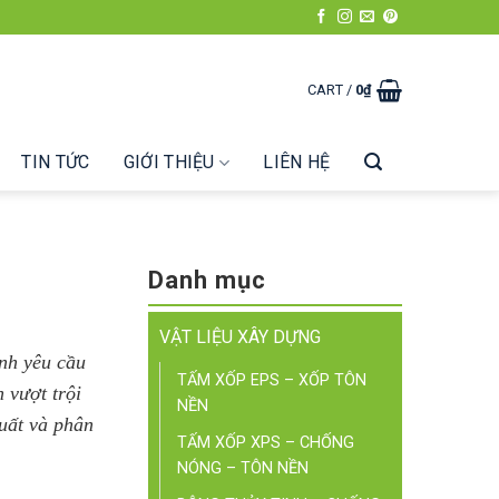
CART /
0
₫
TIN TỨC
GIỚI THIỆU
LIÊN HỆ
Danh mục
VẬT LIỆU XÂY DỰNG
ành yêu cầu
TẤM XỐP EPS – XỐP TÔN
 vượt trội
NỀN
xuất và phân
TẤM XỐP XPS – CHỐNG
NÓNG – TÔN NỀN