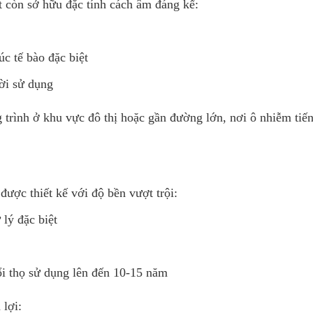
t còn sở hữu đặc tính cách âm đáng kể:
c tế bào đặc biệt
ời sử dụng
g trình ở khu vực đô thị hoặc gần đường lớn, nơi ô nhiễm ti
được thiết kế với độ bền vượt trội:
lý đặc biệt
ổi thọ sử dụng lên đến 10-15 năm
 lợi: