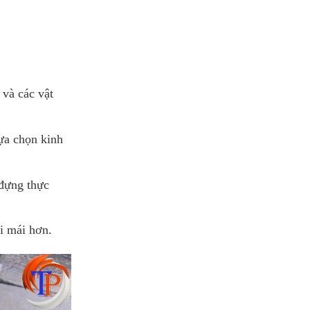
và các vật
lựa chọn kinh
 đựng thực
ải mái hơn.