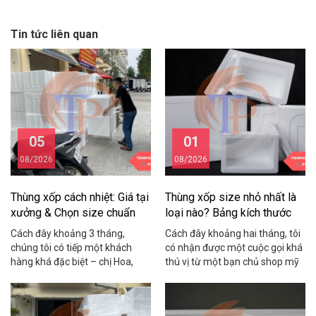
Tin tức liên quan
05
01
08/2026
08/2026
Thùng xốp cách nhiệt: Giá tại
Thùng xốp size nhỏ nhất là
xưởng & Chọn size chuẩn
loại nào? Bảng kích thước
2026
chuẩn
Cách đây khoảng 3 tháng,
Cách đây khoảng hai tháng, tôi
chúng tôi có tiếp một khách
có nhận được một cuộc gọi khá
hàng khá đặc biệt – chị Hoa,
thú vị từ một bạn chủ shop mỹ
chủ một shop hải sản online ở
phẩm ở Cầu Giấy. Bạn ấy than
Cầu Giấy. Chị chia sẻ rằng mỗi
thở: “Em đặt thùng xốp về đóng
tháng shop mất gần 15 triệu
hàng yến sào mà thùng to quá,