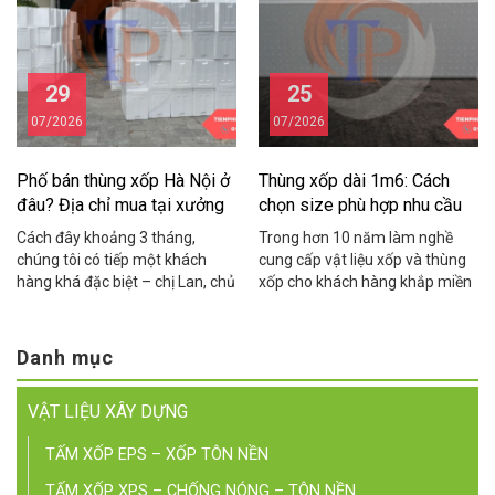
đồng vì tôm cua bị hỏng trong
khách nhận hàng cứ hỏi sao
quá trình vận chuyển do dùng
thùng rỗng nửa, nhìn không
thùng xốp kém chất […]
chuyên nghiệp, […]
29
25
07/2026
07/2026
Phố bán thùng xốp Hà Nội ở
Thùng xốp dài 1m6: Cách
đâu? Địa chỉ mua tại xưởng
chọn size phù hợp nhu cầu
giá rẻ
Cách đây khoảng 3 tháng,
Trong hơn 10 năm làm nghề
chúng tôi có tiếp một khách
cung cấp vật liệu xốp và thùng
hàng khá đặc biệt – chị Lan, chủ
xốp cho khách hàng khắp miền
một cửa hàng hải sản online ở
Bắc, chúng tôi nhận được rất
khu vực Cầu Giấy. Chị chia sẻ
nhiều cuộc gọi với cùng một câu
rằng suốt 2 năm kinh doanh, chị
hỏi: “Bên anh/chị có thùng xốp
Danh mục
toàn phải chạy xe máy ra tận
dài 1m6 không?”. Người thì nuôi
Yên Phụ để mua thùng xốp lẻ,
cá, người trồng rau thủy canh,
VẬT LIỆU XÂY DỰNG
mỗi […]
người kinh doanh hải sản […]
TẤM XỐP EPS – XỐP TÔN NỀN
TẤM XỐP XPS – CHỐNG NÓNG – TÔN NỀN