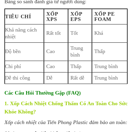
Bảng so sánh đánh giá từ người dùng:
XỐP
XỐP
XỐP PE
TIÊU CHÍ
XPS
EPS
FOAM
Khả năng cách
Rất tốt
Tốt
Khá
nhiệt
Trung
Độ bền
Cao
Thấp
bình
Chi phí
Cao
Thấp
Trung bình
Dễ thi công
Dễ
Rất dễ
Trung bình
Các Câu Hỏi Thường Gặp (FAQ)
1. Xốp Cách Nhiệt Chống Thấm Có An Toàn Cho Sức
Khỏe Không?
Xốp cách nhiệt của Tiến Phong Plastic đảm bảo an toàn: