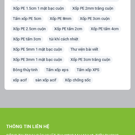
Xốp PE 1.5cm 1 mặt bạc cuộn
Xốp PE 2mm trắng cuộn
Tấm xốp PE 5cm
Xốp PE 8mm
Xốp PE 3cm cuộn
Xốp PE 2.5cm cuộn
Xốp PE tấm 2cm
Xốp PE tấm 4cm
Xốp PE tấm 3cm
túi khí cách nhiệt
Xốp PE 5mm 1 mặt bạc cuộn
Thư viện bài viết
Xốp PE 3mm 1 mặt bạc cuộn
Xốp PE 3cm trắng cuộn
Bông thủy tinh
Tấm xốp eps
Tấm xốp XPS
xốp acif
sàn xốp acif
Xốp chống sốc
THÔNG TIN LIÊN HỆ