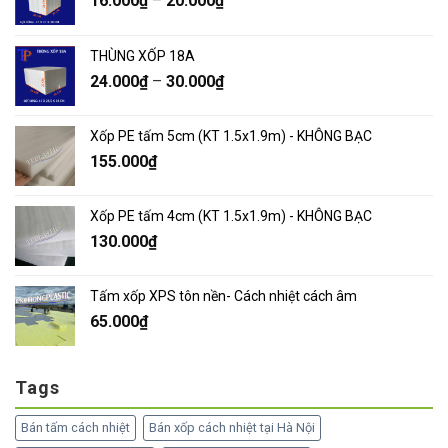
16.000
₫
–
20.000
₫
THÙNG XỐP 18A
24.000
₫
–
30.000
₫
Xốp PE tấm 5cm (KT 1.5x1.9m) - KHÔNG BẠC
155.000
₫
Xốp PE tấm 4cm (KT 1.5x1.9m) - KHÔNG BẠC
130.000
₫
Tấm xốp XPS tôn nền- Cách nhiệt cách âm
65.000
₫
Tags
Bán tấm cách nhiệt
Bán xốp cách nhiệt tại Hà Nội