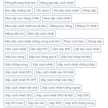
Bông khoáng thủy tinh
Bảng giá xốp cách nhiệt
Bọc xốp chống sốc
Cốc nhựa
Giá xốp cách nhiệt
Khay xốp
Mua xốp bọc hàng ở đâu
Mua xốp cách nhiệt
Mua xốp cách nhiệt tại Hà Nội
Màng bọc hàng
Màng CO nhiệt
Màng xốp hơi
Mút xốp cách nhiệt
Mút xốp cách nhiệt chống nóng mái tôn
Phao nuôi hàu
thùng xốp
Tấm cách nhiệt
tấm xốp EPS
Tấm xốp XPS
Vật liệu cách nhiệt
Xốp bọc hàng
Xốp bọc hàng giá rẻ
Xốp bọc hàng Hà Nội
Xốp chống nóng
Xốp cách nhiệt
Xốp cách nhiệt chống cháy
Xốp cách nhiệt EPS
Xốp cách nhiệt nào tốt nhất
Xốp cách nhiệt PE OPP
Xốp cách nhiệt sàn nhà
Xốp cách nhiệt trần nhà
Xốp cách nhiệt tường ngoài
Xốp cách nhiệt XPS
Xốp cách nhiệt XPS Hà Nội
Xốp EPS
Xốp PE Foam
Xốp tôn nền
Xốp XPS
Xốp XPS chống nóng