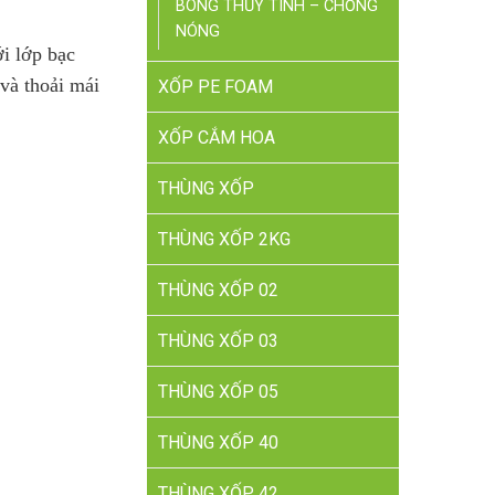
BÔNG THỦY TINH – CHỐNG
NÓNG
ới lớp bạc
 và thoải mái
XỐP PE FOAM
XỐP CẮM HOA
THÙNG XỐP
THÙNG XỐP 2KG
THÙNG XỐP 02
THÙNG XỐP 03
THÙNG XỐP 05
THÙNG XỐP 40
THÙNG XỐP 42