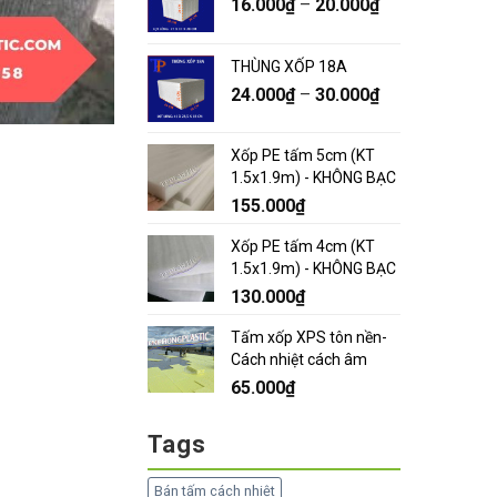
16.000
₫
–
20.000
₫
THÙNG XỐP 18A
24.000
₫
–
30.000
₫
Xốp PE tấm 5cm (KT
1.5x1.9m) - KHÔNG BẠC
155.000
₫
Xốp PE tấm 4cm (KT
1.5x1.9m) - KHÔNG BẠC
130.000
₫
Tấm xốp XPS tôn nền-
Cách nhiệt cách âm
65.000
₫
Tags
Bán tấm cách nhiệt