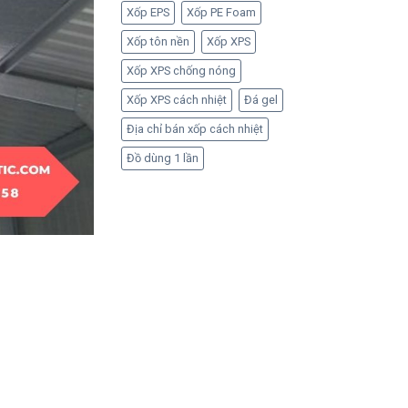
Xốp EPS
Xốp PE Foam
Xốp tôn nền
Xốp XPS
Xốp XPS chống nóng
Xốp XPS cách nhiệt
Đá gel
Địa chỉ bán xốp cách nhiệt
Đồ dùng 1 lần