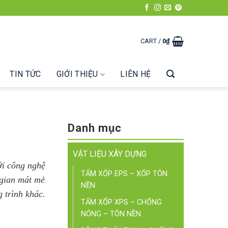
CART /
0
₫
TIN TỨC
GIỚI THIỆU
LIÊN HỆ
Danh mục
VẬT LIỆU XÂY DỰNG
ới công nghệ
TẤM XỐP EPS – XỐP TÔN
 gian mát mẻ
NỀN
 trình khác.
TẤM XỐP XPS – CHỐNG
NÓNG – TÔN NỀN