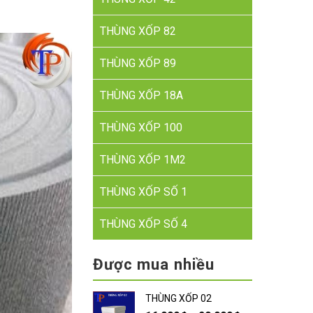
THÙNG XỐP 82
THÙNG XỐP 89
THÙNG XỐP 18A
THÙNG XỐP 100
THÙNG XỐP 1M2
THÙNG XỐP SỐ 1
THÙNG XỐP SỐ 4
Được mua nhiều
THÙNG XỐP 02