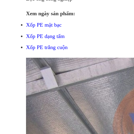
Xem ngày sản phẩm:
Xốp PE mặt bạc
Xốp PE dạng tấm
Xốp PE trắng cuộn