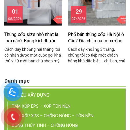
01
29
08/2026
07/2026
Thùng xốp size nhỏ nhất là
Phố bán thùng xốp Hà Nội ở
loại nào? Bảng kích thước
đâu? Địa chỉ mua tại xưởng
chuẩn
giá rẻ
Cách đây khoảng hai tháng, tôi
Cách đây khoảng 3 tháng,
có nhận được một cuộc gọi khá
chúng tôi có tiếp một khách
thú vị từ một bạn chủ shop mỹ
hàng khá đặc biệt – chị Lan, chủ
phẩm ở Cầu Giấy. Bạn ấy than
một cửa hàng hải sản online ở
thở: “Em đặt thùng xốp về đóng
khu vực Cầu Giấy. Chị chia sẻ
hàng yến sào mà thùng to quá,
rằng suốt 2 năm kinh doanh, chị
Danh mục
khách nhận hàng cứ hỏi sao
toàn phải chạy xe máy ra tận
thùng rỗng nửa, nhìn không
Yên Phụ để mua thùng xốp lẻ,
VẬT LIỆU XÂY DỰNG
chuyên nghiệp, […]
mỗi […]
TẤM XỐP EPS – XỐP TÔN NỀN
TẤM XỐP XPS – CHỐNG NÓNG – TÔN NỀN
BÔNG THỦY TINH – CHỐNG NÓNG