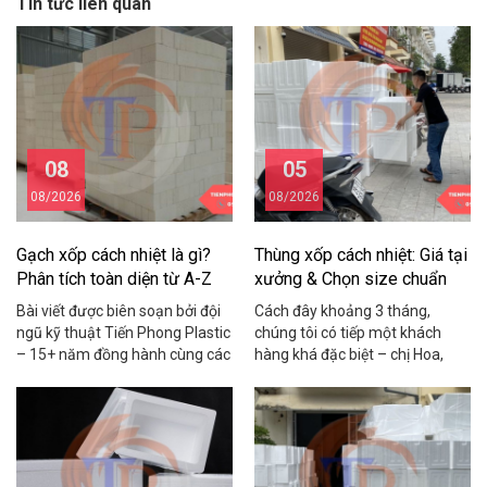
Tin tức liên quan
08
05
08/2026
08/2026
Gạch xốp cách nhiệt là gì?
Thùng xốp cách nhiệt: Giá tại
Phân tích toàn diện từ A-Z
xưởng & Chọn size chuẩn
2026
Bài viết được biên soạn bởi đội
Cách đây khoảng 3 tháng,
ngũ kỹ thuật Tiến Phong Plastic
chúng tôi có tiếp một khách
– 15+ năm đồng hành cùng các
hàng khá đặc biệt – chị Hoa,
chủ nhà, nhà thầu và chủ xưởng
chủ một shop hải sản online ở
trong lĩnh vực vật liệu cách
Cầu Giấy. Chị chia sẻ rằng mỗi
nhiệt, cách âm, chống nóng.
tháng shop mất gần 15 triệu
Cách đây khoảng hai năm,
đồng vì tôm cua bị hỏng trong
chúng tôi nhận được cuộc gọi
quá trình vận chuyển do dùng
từ anh Hùng – chủ một […]
thùng xốp kém chất […]