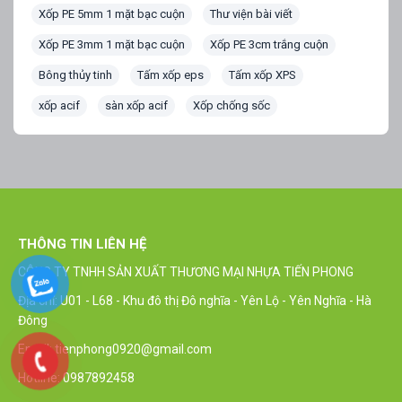
Xốp PE 5mm 1 mặt bạc cuộn
Thư viện bài viết
Xốp PE 3mm 1 mặt bạc cuộn
Xốp PE 3cm trắng cuộn
Bông thủy tinh
Tấm xốp eps
Tấm xốp XPS
xốp acif
sàn xốp acif
Xốp chống sốc
THÔNG TIN LIÊN HỆ
CÔNG TY TNHH SẢN XUẤT THƯƠNG MẠI NHỰA TIẾN PHONG
Địa chỉ: U01 - L68 - Khu đô thị Đô nghĩa - Yên Lộ - Yên Nghĩa - Hà
Đông
Email: tienphong0920@gmail.com
Hotline: 0987892458