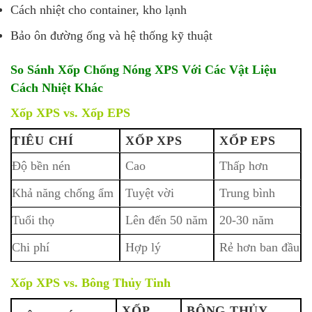
Cách nhiệt cho container, kho lạnh
Bảo ôn đường ống và hệ thống kỹ thuật
So Sánh Xốp Chống Nóng XPS Với Các Vật Liệu
Cách Nhiệt Khác
Xốp XPS vs. Xốp EPS
TIÊU CHÍ
XỐP XPS
XỐP EPS
Độ bền nén
Cao
Thấp hơn
Khả năng chống ẩm
Tuyệt vời
Trung bình
Tuổi thọ
Lên đến 50 năm
20-30 năm
Chi phí
Hợp lý
Rẻ hơn ban đầu
Xốp XPS vs. Bông Thủy Tinh
XỐP
BÔNG THỦY