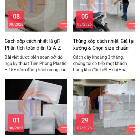
08
05
08/2026
08/2026
Gạch xốp cách nhiệt là gì?
Thùng xốp cách nhiệt: Giá tại
Phân tích toàn diện từ A-Z
xưởng & Chọn size chuẩn
2026
Bài viết được biên soạn bởi đội
Cách đây khoảng 3 tháng,
ngũ kỹ thuật Tiến Phong Plastic
chúng tôi có tiếp một khách
– 15+ năm đồng hành cùng các
hàng khá đặc biệt – chị Hoa,
chủ nhà, nhà thầu và chủ xưởng
chủ một shop hải sản online ở
trong lĩnh vực vật liệu cách
Cầu Giấy. Chị chia sẻ rằng mỗi
nhiệt, cách âm, chống nóng.
tháng shop mất gần 15 triệu
Cách đây khoảng hai năm,
đồng vì tôm cua bị hỏng trong
chúng tôi nhận được cuộc gọi
quá trình vận chuyển do dùng
từ anh Hùng – chủ một […]
thùng xốp kém chất […]
01
29
08/2026
07/2026