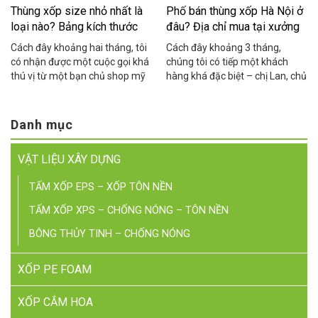
Thùng xốp size nhỏ nhất là
Phố bán thùng xốp Hà Nội ở
loại nào? Bảng kích thước
đâu? Địa chỉ mua tại xưởng
chuẩn
giá rẻ
Cách đây khoảng hai tháng, tôi
Cách đây khoảng 3 tháng,
có nhận được một cuộc gọi khá
chúng tôi có tiếp một khách
thú vị từ một bạn chủ shop mỹ
hàng khá đặc biệt – chị Lan, chủ
phẩm ở Cầu Giấy. Bạn ấy than
một cửa hàng hải sản online ở
thở: “Em đặt thùng xốp về đóng
khu vực Cầu Giấy. Chị chia sẻ
hàng yến sào mà thùng to quá,
rằng suốt 2 năm kinh doanh, chị
Danh mục
khách nhận hàng cứ hỏi sao
toàn phải chạy xe máy ra tận
thùng rỗng nửa, nhìn không
Yên Phụ để mua thùng xốp lẻ,
VẬT LIỆU XÂY DỰNG
chuyên nghiệp, […]
mỗi […]
TẤM XỐP EPS – XỐP TÔN NỀN
TẤM XỐP XPS – CHỐNG NÓNG – TÔN NỀN
BÔNG THỦY TINH – CHỐNG NÓNG
XỐP PE FOAM
XỐP CẮM HOA