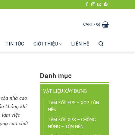
CART /
0
₫
TIN TỨC
GIỚI THIỆU
LIÊN HỆ
Danh mục
VẬT LIỆU XÂY DỰNG
g tòa nhà cao
TẤM XỐP EPS – XỐP TÔN
ôn không khí
NỀN
 làm việc
TẤM XỐP XPS – CHỐNG
rọng cao chất
NÓNG – TÔN NỀN