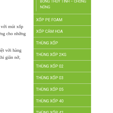
BÔNG THỦY TINH – CHỐNG
NÓNG
XỐP PE FOAM
o với mút xốp
XỐP CẮM HOA
ưởng cho những
THÙNG XỐP
iệt với hàng
THÙNG XỐP 2KG
khi giãn nở,
THÙNG XỐP 02
THÙNG XỐP 03
THÙNG XỐP 05
THÙNG XỐP 40
THÙNG XỐP 42