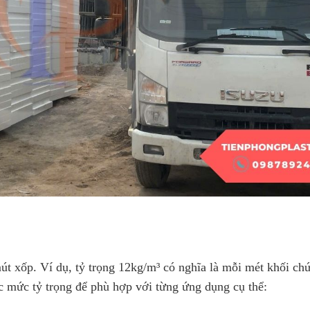
mút xốp. Ví dụ, tỷ trọng 12kg/m³ có nghĩa là mỗi mét khối ch
ác mức tỷ trọng để phù hợp với từng ứng dụng cụ thể: