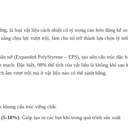
ng, là loại vật liệu cách nhiệt có tỷ trọng cao hơn đáng kể s
năng chịu lực vượt trội, làm cho nó trở thành lựa chọn lý t
iãn nở (Expanded PolyStyrene – EPS), tạo nên cấu trúc đặc b
n mạch. Đặc biệt, 98% thể tích của vật liệu là không khí sau 
h âm vượt trội mà ít vật liệu nào có thể sánh bằng.
n khung cấu trúc vững chắc
e (5-10%)
: Giúp tạo ra các bọt khí trong quá trình sản xuất