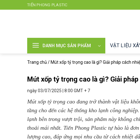
Chuyển
TIẾN PHONG PLASTIC
đến
nội
dung
VẬT LIỆU X
DANH MỤC SẢN PHẨM
Trang chủ
/
Mút xốp tỷ trọng cao là gì? Giải pháp cách nhi
Mút xốp tỷ trọng cao là gì? Giải phá
ngày 03/07/2025 | 8:00 GMT + 7
Mút xốp tỷ trọng cao đang trở thành vật liệu khô
tầng cho đến các hệ thống kho lạnh công nghiệp.
lạnh bên trong vượt trội, sản phẩm này không ch
thoải mái nhất. Tiến Phong Plastic tự hào là đơn
lượng cao, đáp ứng mọi nhu cầu từ cách nhiệt d