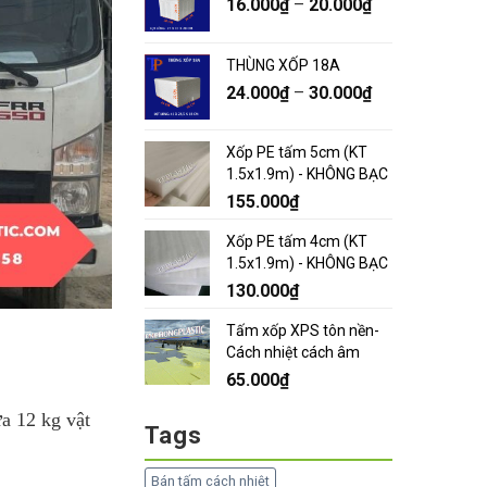
16.000
₫
–
20.000
₫
THÙNG XỐP 18A
24.000
₫
–
30.000
₫
Xốp PE tấm 5cm (KT
1.5x1.9m) - KHÔNG BẠC
155.000
₫
Xốp PE tấm 4cm (KT
1.5x1.9m) - KHÔNG BẠC
130.000
₫
Tấm xốp XPS tôn nền-
Cách nhiệt cách âm
65.000
₫
ứa 12 kg vật
Tags
Bán tấm cách nhiệt