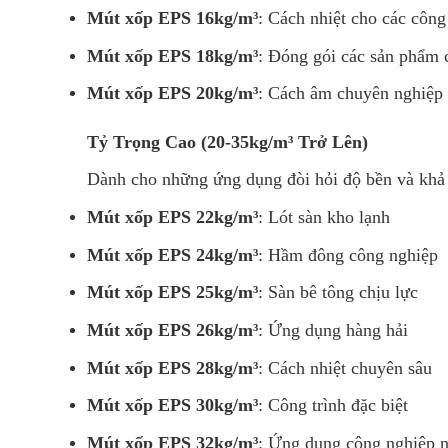
Mút xốp EPS 16kg/m³
: Cách nhiệt cho các công
Mút xốp EPS 18kg/m³
: Đóng gói các sản phẩm c
Mút xốp EPS 20kg/m³
: Cách âm chuyên nghiệp
Tỷ Trọng Cao (20-35kg/m³ Trở Lên)
Dành cho những ứng dụng đòi hỏi độ bền và khả 
Mút xốp EPS 22kg/m³
: Lót sàn kho lạnh
Mút xốp EPS 24kg/m³
: Hầm đông công nghiệp
Mút xốp EPS 25kg/m³
: Sàn bê tông chịu lực
Mút xốp EPS 26kg/m³
: Ứng dụng hàng hải
Mút xốp EPS 28kg/m³
: Cách nhiệt chuyên sâu
Mút xốp EPS 30kg/m³
: Công trình đặc biệt
Mút xốp EPS 32kg/m³
: Ứng dụng công nghiệp 