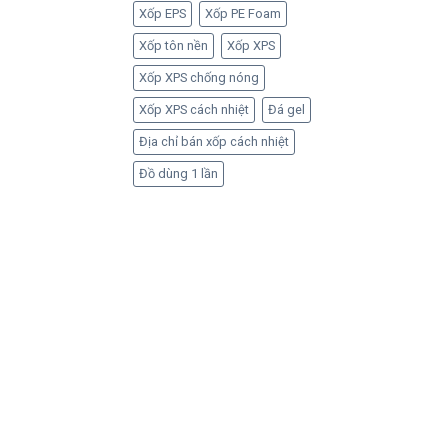
Xốp EPS
Xốp PE Foam
Xốp tôn nền
Xốp XPS
Xốp XPS chống nóng
Xốp XPS cách nhiệt
Đá gel
Địa chỉ bán xốp cách nhiệt
Đồ dùng 1 lần