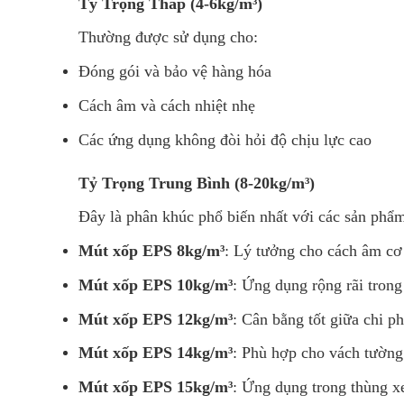
Tỷ Trọng Thấp (4-6kg/m³)
Thường được sử dụng cho:
Đóng gói và bảo vệ hàng hóa
Cách âm và cách nhiệt nhẹ
Các ứng dụng không đòi hỏi độ chịu lực cao
Tỷ Trọng Trung Bình (8-20kg/m³)
Đây là phân khúc phổ biến nhất với các sản phẩm
Mút xốp EPS 8kg/m³
: Lý tưởng cho cách âm cơ
Mút xốp EPS 10kg/m³
: Ứng dụng rộng rãi tron
Mút xốp EPS 12kg/m³
: Cân bằng tốt giữa chi ph
Mút xốp EPS 14kg/m³
: Phù hợp cho vách tường
Mút xốp EPS 15kg/m³
: Ứng dụng trong thùng xe