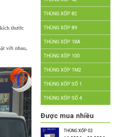
THÙNG XỐP 82
THÙNG XỐP 89
 kích thước
THÙNG XỐP 18A
ặt với nhau,
THÙNG XỐP 100
THÙNG XỐP 1M2
THÙNG XỐP SỐ 1
THÙNG XỐP SỐ 4
Được mua nhiều
THÙNG XỐP 02