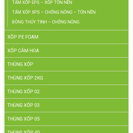
TẤM XỐP EPS – XỐP TÔN NỀN
TẤM XỐP XPS – CHỐNG NÓNG – TÔN NỀN
BÔNG THỦY TINH – CHỐNG NÓNG
XỐP PE FOAM
XỐP CẮM HOA
THÙNG XỐP
THÙNG XỐP 2KG
THÙNG XỐP 02
THÙNG XỐP 03
THÙNG XỐP 05
THÙNG XỐP 40