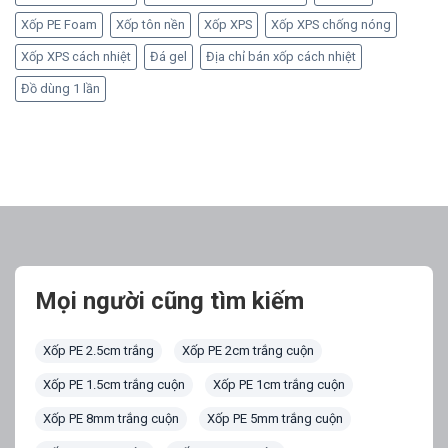
Xốp PE Foam
Xốp tôn nền
Xốp XPS
Xốp XPS chống nóng
Xốp XPS cách nhiệt
Đá gel
Địa chỉ bán xốp cách nhiệt
Đồ dùng 1 lần
Mọi người cũng tìm kiếm
Xốp PE 2.5cm trắng
Xốp PE 2cm trắng cuộn
Xốp PE 1.5cm trắng cuộn
Xốp PE 1cm trắng cuộn
Xốp PE 8mm trắng cuộn
Xốp PE 5mm trắng cuộn