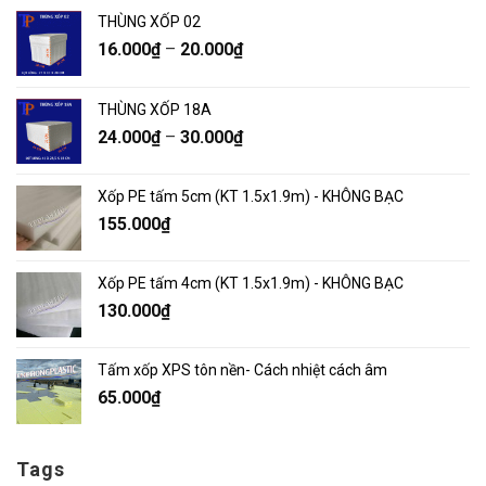
THÙNG XỐP 02
16.000
₫
–
20.000
₫
THÙNG XỐP 18A
24.000
₫
–
30.000
₫
Xốp PE tấm 5cm (KT 1.5x1.9m) - KHÔNG BẠC
155.000
₫
Xốp PE tấm 4cm (KT 1.5x1.9m) - KHÔNG BẠC
130.000
₫
Tấm xốp XPS tôn nền- Cách nhiệt cách âm
65.000
₫
Tags