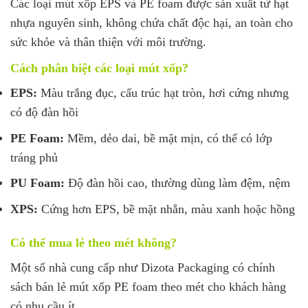
Các loại mút xốp EPS và PE foam được sản xuất từ hạt
nhựa nguyên sinh, không chứa chất độc hại, an toàn cho
sức khỏe và thân thiện với môi trường.
Cách phân biệt các loại mút xốp?
EPS:
Màu trắng đục, cấu trúc hạt tròn, hơi cứng nhưng
có độ đàn hồi
PE Foam:
Mềm, dẻo dai, bề mặt mịn, có thể có lớp
tráng phủ
PU Foam:
Độ đàn hồi cao, thường dùng làm đệm, nệm
XPS:
Cứng hơn EPS, bề mặt nhẵn, màu xanh hoặc hồng
Có thể mua lẻ theo mét không?
Một số nhà cung cấp như Dizota Packaging có chính
sách bán lẻ mút xốp PE foam theo mét cho khách hàng
có nhu cầu ít.