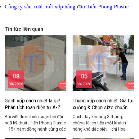
Công ty sản xuất mút xốp hàng đầu Tiến Phong Plastic
Tin tức liên quan
08
05
08/2026
08/2026
Gạch xốp cách nhiệt là gì?
Thùng xốp cách nhiệt: Giá tại
Phân tích toàn diện từ A-Z
xưởng & Chọn size chuẩn
2026
Bài viết được biên soạn bởi đội
Cách đây khoảng 3 tháng,
ngũ kỹ thuật Tiến Phong Plastic
chúng tôi có tiếp một khách
– 15+ năm đồng hành cùng các
hàng khá đặc biệt – chị Hoa,
chủ nhà, nhà thầu và chủ xưởng
chủ một shop hải sản online ở