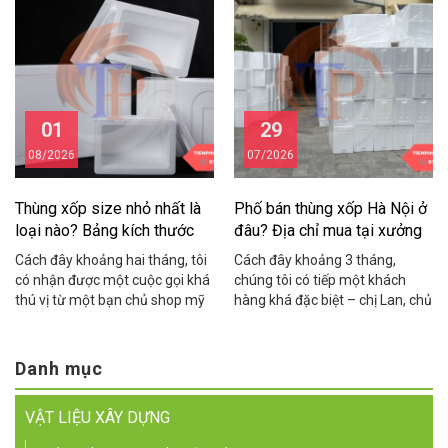
trong lĩnh vực vật liệu cách
Cầu Giấy. Chị chia sẻ rằng mỗi
nhiệt, cách âm, chống nóng.
tháng shop mất gần 15 triệu
Cách đây khoảng hai năm,
đồng vì tôm cua bị hỏng trong
chúng tôi nhận được cuộc gọi
quá trình vận chuyển do dùng
từ anh Hùng – chủ một […]
thùng xốp kém chất […]
01
29
08/2026
07/2026
Thùng xốp size nhỏ nhất là
Phố bán thùng xốp Hà Nội ở
loại nào? Bảng kích thước
đâu? Địa chỉ mua tại xưởng
chuẩn
giá rẻ
Cách đây khoảng hai tháng, tôi
Cách đây khoảng 3 tháng,
có nhận được một cuộc gọi khá
chúng tôi có tiếp một khách
thú vị từ một bạn chủ shop mỹ
hàng khá đặc biệt – chị Lan, chủ
phẩm ở Cầu Giấy. Bạn ấy than
một cửa hàng hải sản online ở
thở: “Em đặt thùng xốp về đóng
khu vực Cầu Giấy. Chị chia sẻ
hàng yến sào mà thùng to quá,
rằng suốt 2 năm kinh doanh, chị
Danh mục
khách nhận hàng cứ hỏi sao
toàn phải chạy xe máy ra tận
thùng rỗng nửa, nhìn không
Yên Phụ để mua thùng xốp lẻ,
VẬT LIỆU XÂY DỰNG
chuyên nghiệp, […]
mỗi […]