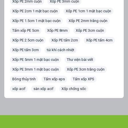
Xốp PE 2mm cuộn
Xốp PE 3mm cuộn
Xốp PE 2cm 1 mặt bạc cuộn
Xốp PE 1cm 1 mặt bạc cuộn
Xốp PE 1.5cm 1 mặt bạc cuộn
Xốp PE 2mm trắng cuộn
Tấm xốp PE 5cm
Xốp PE 8mm
Xốp PE 3cm cuộn
Xốp PE 2.5cm cuộn
Xốp PE tấm 2cm
Xốp PE tấm 4cm
Xốp PE tấm 3cm
túi khí cách nhiệt
Xốp PE 5mm 1 mặt bạc cuộn
Thư viện bài viết
Xốp PE 3mm 1 mặt bạc cuộn
Xốp PE 3cm trắng cuộn
Bông thủy tinh
Tấm xốp eps
Tấm xốp XPS
xốp acif
sàn xốp acif
Xốp chống sốc