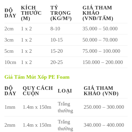
KÍCH
TỶ
GIÁ THAM
ĐỘ
THƯỚC
TRỌNG
KHẢO
DÀY
(M)
(KG/M³)
(VNĐ/TẤM)
2cm
1 x 2
8-10
35.000 – 50.000
3cm
1 x 2
10-15
50.000 – 70.000
5cm
1 x 2
15-20
75.000 – 100.000
10cm
1 x 2
20-25
150.000 – 200.000
Giá Tấm Mút Xốp PE Foam
ĐỘ
QUY CÁCH
GIÁ THAM
LOẠI
DÀY
CUỘN
KHẢO (VNĐ)
Trắng
1mm
1.4m x 150m
250.000 – 300.000
thường
Trắng
2mm
1.4m x 150m
340.000 – 400.000
thường