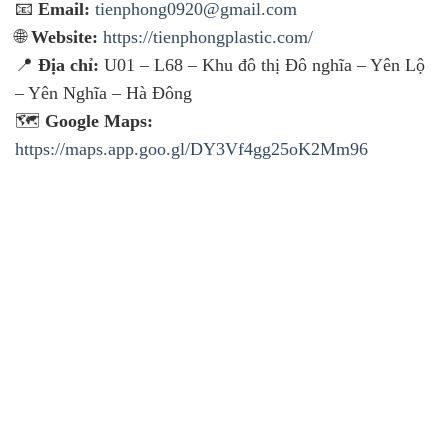
📧
Email:
tienphong0920@gmail.com
🌐
Website:
https://tienphongplastic.com/
📍
Địa chỉ:
U01 – L68 – Khu đô thị Đô nghĩa – Yên Lộ
– Yên Nghĩa – Hà Đông
🗺️
Google Maps:
https://maps.app.goo.gl/DY3Vf4gg25oK2Mm96