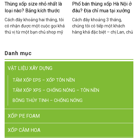
Thùng xốp size nhỏ nhất là
Phố bán thùng xốp Hà Nội ở
loại nào? Bảng kích thước
đâu? Địa chỉ mua tại xưởng
chuẩn
giá rẻ
Cách đây khoảng hai tháng, tôi
Cách đây khoảng 3 tháng,
có nhận được một cuộc gọi khá
chúng tôi có tiếp một khách
thú vị từ một bạn chủ shop mỹ
hàng khá đặc biệt – chị Lan, chủ
phẩm ở Cầu Giấy. Bạn ấy than
một cửa hàng hải sản online ở
thở: “Em đặt thùng xốp về đóng
khu vực Cầu Giấy. Chị chia sẻ
hàng yến sào mà thùng to quá,
rằng suốt 2 năm kinh doanh, chị
Danh mục
khách nhận hàng cứ hỏi sao
toàn phải chạy xe máy ra tận
thùng rỗng nửa, nhìn không
Yên Phụ để mua thùng xốp lẻ,
VẬT LIỆU XÂY DỰNG
chuyên nghiệp, […]
mỗi […]
TẤM XỐP EPS – XỐP TÔN NỀN
TẤM XỐP XPS – CHỐNG NÓNG – TÔN NỀN
BÔNG THỦY TINH – CHỐNG NÓNG
XỐP PE FOAM
XỐP CẮM HOA