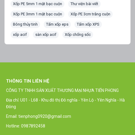
Xốp PE 5mm 1 mặt bạc cuộn
Thư viện bài viết
Xốp PE 3mm 1 mặt bạc cuộn
Xốp PE 3cm trắng cuộn
Bông thủy tinh
Tấm xốp eps
Tấm xốp XPS
xốp acif
sàn xốp acif
Xốp chống sốc
THÔNG TIN LIÊN HỆ
CÔNG TY TNHH SẢN XUẤT THƯƠNG MẠI NHỰA TIẾN PHONG
Địa chỉ: U01 - L68 - Khu đô thị Đô nghĩa - Yên Lộ - Yên Nghĩa - Hà
Đông
Email: tienphong0920@gmail.com
Hotline: 0987892458