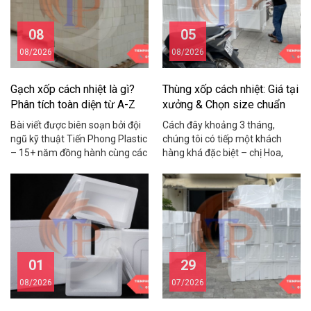
08
05
08/2026
08/2026
Gạch xốp cách nhiệt là gì?
Thùng xốp cách nhiệt: Giá tại
Phân tích toàn diện từ A-Z
xưởng & Chọn size chuẩn
2026
Bài viết được biên soạn bởi đội
Cách đây khoảng 3 tháng,
ngũ kỹ thuật Tiến Phong Plastic
chúng tôi có tiếp một khách
– 15+ năm đồng hành cùng các
hàng khá đặc biệt – chị Hoa,
chủ nhà, nhà thầu và chủ xưởng
chủ một shop hải sản online ở
trong lĩnh vực vật liệu cách
Cầu Giấy. Chị chia sẻ rằng mỗi
nhiệt, cách âm, chống nóng.
tháng shop mất gần 15 triệu
Cách đây khoảng hai năm,
đồng vì tôm cua bị hỏng trong
chúng tôi nhận được cuộc gọi
quá trình vận chuyển do dùng
từ anh Hùng – chủ một […]
thùng xốp kém chất […]
01
29
08/2026
07/2026