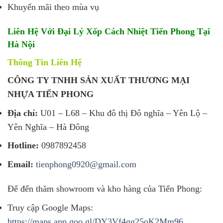
Khuyến mãi theo mùa vụ
Liên Hệ Với Đại Lý Xốp Cách Nhiệt Tiến Phong Tại
Hà Nội
Thông Tin Liên Hệ
CÔNG TY TNHH SẢN XUẤT THƯƠNG MẠI
NHỰA TIẾN PHONG
Địa chỉ:
U01 – L68 – Khu đô thị Đô nghĩa – Yên Lộ –
Yên Nghĩa – Hà Đông
Hotline:
0987892458
Email:
tienphong0920@gmail.com
Để đến thăm showroom và kho hàng của Tiến Phong:
Truy cập Google Maps:
https://maps.app.goo.gl/DY3Vf4gg25oK2Mm96