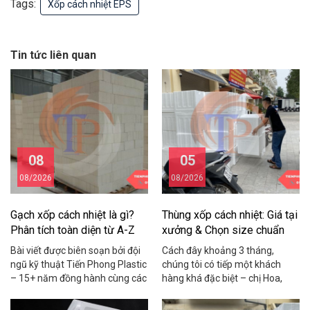
Tags:
Xốp cách nhiệt EPS
Tin tức liên quan
08
05
08/2026
08/2026
Gạch xốp cách nhiệt là gì?
Thùng xốp cách nhiệt: Giá tại
Phân tích toàn diện từ A-Z
xưởng & Chọn size chuẩn
2026
Bài viết được biên soạn bởi đội
Cách đây khoảng 3 tháng,
ngũ kỹ thuật Tiến Phong Plastic
chúng tôi có tiếp một khách
– 15+ năm đồng hành cùng các
hàng khá đặc biệt – chị Hoa,
chủ nhà, nhà thầu và chủ xưởng
chủ một shop hải sản online ở
trong lĩnh vực vật liệu cách
Cầu Giấy. Chị chia sẻ rằng mỗi