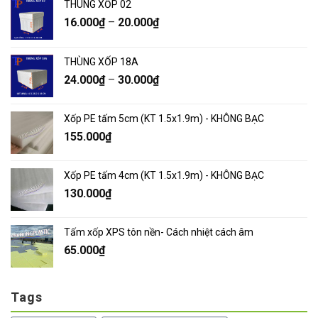
THÙNG XỐP 02
16.000
₫
–
20.000
₫
THÙNG XỐP 18A
24.000
₫
–
30.000
₫
Xốp PE tấm 5cm (KT 1.5x1.9m) - KHÔNG BẠC
155.000
₫
Xốp PE tấm 4cm (KT 1.5x1.9m) - KHÔNG BẠC
130.000
₫
Tấm xốp XPS tôn nền- Cách nhiệt cách âm
65.000
₫
Tags