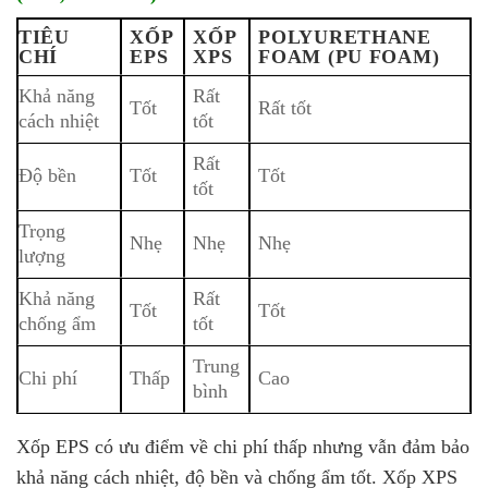
TIÊU
XỐP
XỐP
POLYURETHANE
CHÍ
EPS
XPS
FOAM (PU FOAM)
Khả năng
Rất
Tốt
Rất tốt
cách nhiệt
tốt
Rất
Độ bền
Tốt
Tốt
tốt
Trọng
Nhẹ
Nhẹ
Nhẹ
lượng
Khả năng
Rất
Tốt
Tốt
chống ẩm
tốt
Trung
Chi phí
Thấp
Cao
bình
Xốp EPS có ưu điểm về chi phí thấp nhưng vẫn đảm bảo
khả năng cách nhiệt, độ bền và chống ẩm tốt. Xốp XPS