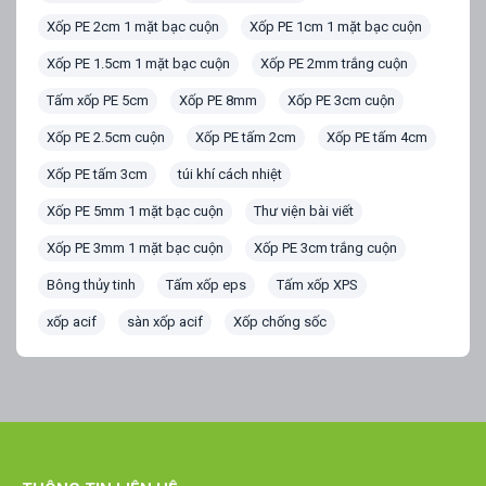
Xốp PE 2cm 1 mặt bạc cuộn
Xốp PE 1cm 1 mặt bạc cuộn
Xốp PE 1.5cm 1 mặt bạc cuộn
Xốp PE 2mm trắng cuộn
Tấm xốp PE 5cm
Xốp PE 8mm
Xốp PE 3cm cuộn
Xốp PE 2.5cm cuộn
Xốp PE tấm 2cm
Xốp PE tấm 4cm
Xốp PE tấm 3cm
túi khí cách nhiệt
Xốp PE 5mm 1 mặt bạc cuộn
Thư viện bài viết
Xốp PE 3mm 1 mặt bạc cuộn
Xốp PE 3cm trắng cuộn
Bông thủy tinh
Tấm xốp eps
Tấm xốp XPS
xốp acif
sàn xốp acif
Xốp chống sốc