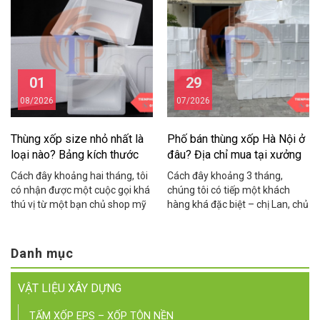
nhiệt, cách âm, chống nóng.
tháng shop mất gần 15 triệu
Cách đây khoảng hai năm,
đồng vì tôm cua bị hỏng trong
chúng tôi nhận được cuộc gọi
quá trình vận chuyển do dùng
từ anh Hùng – chủ một […]
thùng xốp kém chất […]
01
29
08/2026
07/2026
Thùng xốp size nhỏ nhất là
Phố bán thùng xốp Hà Nội ở
loại nào? Bảng kích thước
đâu? Địa chỉ mua tại xưởng
chuẩn
giá rẻ
Cách đây khoảng hai tháng, tôi
Cách đây khoảng 3 tháng,
có nhận được một cuộc gọi khá
chúng tôi có tiếp một khách
thú vị từ một bạn chủ shop mỹ
hàng khá đặc biệt – chị Lan, chủ
phẩm ở Cầu Giấy. Bạn ấy than
một cửa hàng hải sản online ở
thở: “Em đặt thùng xốp về đóng
khu vực Cầu Giấy. Chị chia sẻ
hàng yến sào mà thùng to quá,
rằng suốt 2 năm kinh doanh, chị
Danh mục
khách nhận hàng cứ hỏi sao
toàn phải chạy xe máy ra tận
thùng rỗng nửa, nhìn không
Yên Phụ để mua thùng xốp lẻ,
VẬT LIỆU XÂY DỰNG
chuyên nghiệp, […]
mỗi […]
TẤM XỐP EPS – XỐP TÔN NỀN