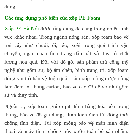
dụng.
Các ứng dụng phổ biến của xốp PE Foam
Xốp PE Hà Nội
được ứng dụng đa dạng trong nhiều lĩnh
vực khác nhau. Trong ngành nông sản, xốp foam bảo vệ
trái cây như chuối, ổi, táo, xoài trong quá trình vận
chuyển, ngăn chặn tình trạng dập nát và duy trì chất
lượng hoa quả. Đối với đồ gỗ, sản phẩm thủ công mỹ
nghệ như gốm sứ, bộ ấm chén, bình trang trí, xốp foam
đóng vai trò bảo vệ hiệu quả. Tấm xốp mỏng được dùng
làm đệm lót thùng carton, bảo vệ các đồ dễ vỡ như gốm
sứ và thủy tinh.
Ngoài ra, xốp foam giúp định hình hàng hóa bên trong
thùng, bảo vệ đồ gia dụng, linh kiện điện tử, đồng thời
chống tĩnh điện. Túi xốp mỏng bảo vệ màn hình điện
thoại và máy tính, chống trầy xước toàn bộ sản phẩm.