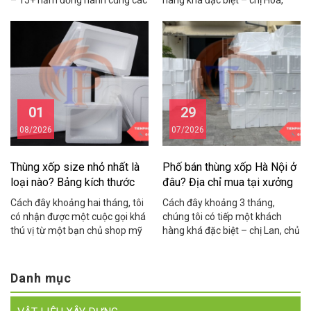
– 15+ năm đồng hành cùng các
hàng khá đặc biệt – chị Hoa,
chủ nhà, nhà thầu và chủ xưởng
chủ một shop hải sản online ở
trong lĩnh vực vật liệu cách
Cầu Giấy. Chị chia sẻ rằng mỗi
nhiệt, cách âm, chống nóng.
tháng shop mất gần 15 triệu
Cách đây khoảng hai năm,
đồng vì tôm cua bị hỏng trong
chúng tôi nhận được cuộc gọi
quá trình vận chuyển do dùng
từ anh Hùng – chủ một […]
thùng xốp kém chất […]
01
29
08/2026
07/2026
Thùng xốp size nhỏ nhất là
Phố bán thùng xốp Hà Nội ở
loại nào? Bảng kích thước
đâu? Địa chỉ mua tại xưởng
chuẩn
giá rẻ
Cách đây khoảng hai tháng, tôi
Cách đây khoảng 3 tháng,
có nhận được một cuộc gọi khá
chúng tôi có tiếp một khách
thú vị từ một bạn chủ shop mỹ
hàng khá đặc biệt – chị Lan, chủ
phẩm ở Cầu Giấy. Bạn ấy than
một cửa hàng hải sản online ở
thở: “Em đặt thùng xốp về đóng
khu vực Cầu Giấy. Chị chia sẻ
hàng yến sào mà thùng to quá,
rằng suốt 2 năm kinh doanh, chị
Danh mục
khách nhận hàng cứ hỏi sao
toàn phải chạy xe máy ra tận
thùng rỗng nửa, nhìn không
Yên Phụ để mua thùng xốp lẻ,