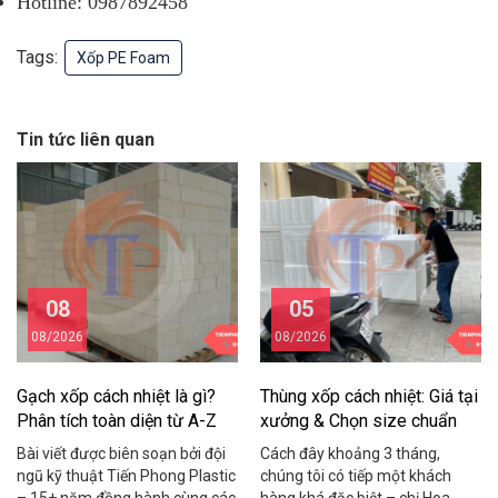
Hotline: 0987892458
Tags:
Xốp PE Foam
Tin tức liên quan
08
05
08/2026
08/2026
Gạch xốp cách nhiệt là gì?
Thùng xốp cách nhiệt: Giá tại
Phân tích toàn diện từ A-Z
xưởng & Chọn size chuẩn
2026
Bài viết được biên soạn bởi đội
Cách đây khoảng 3 tháng,
ngũ kỹ thuật Tiến Phong Plastic
chúng tôi có tiếp một khách