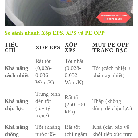
So sánh nhanh Xốp EPS, XPS và PE OPP
TIÊU
XỐP
MÚT PE OPP
XỐP EPS
CHÍ
XPS
TRÁNG BẠC
Rất tốt
Tốt nhất
Khả năng
(0,028-
(0,028-
Tốt (cách nhiệt +
cách nhiệt
0,036
0,032
phản xạ nhiệt)
W/m.K)
W/m.K)
Trung bình
Rất tốt
Khả năng
đến tốt
Thấp (không
(250-300
chịu lực
(tùy tỷ
dùng để chịu lực)
kPa)
trọng)
Khả năng
Tốt (kháng
Rất tốt
Khá (cần bảo vệ
chống
nước 95-
(chỉ ngấm
khỏi tiếp xúc trực