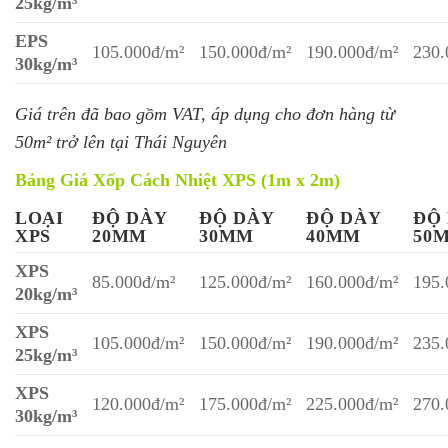
25kg/m³
EPS
105.000đ/m²
150.000đ/m²
190.000đ/m²
230.
30kg/m³
Giá trên đã bao gồm VAT, áp dụng cho đơn hàng từ
50m² trở lên tại Thái Nguyên
Bảng Giá Xốp Cách Nhiệt XPS (1m x 2m)
LOẠI
ĐỘ DÀY
ĐỘ DÀY
ĐỘ DÀY
ĐỘ
XPS
20MM
30MM
40MM
50
XPS
85.000đ/m²
125.000đ/m²
160.000đ/m²
195.
20kg/m³
XPS
105.000đ/m²
150.000đ/m²
190.000đ/m²
235.
25kg/m³
XPS
120.000đ/m²
175.000đ/m²
225.000đ/m²
270.
30kg/m³