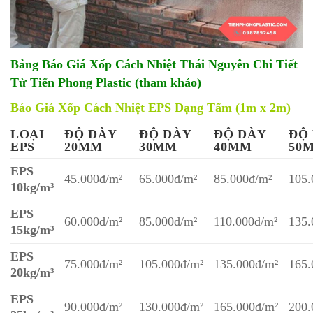
Bảng Báo Giá Xốp Cách Nhiệt Thái Nguyên Chi Tiết
Từ Tiến Phong Plastic (tham khảo)
Báo Giá Xốp Cách Nhiệt EPS Dạng Tấm (1m x 2m)
LOẠI
ĐỘ DÀY
ĐỘ DÀY
ĐỘ DÀY
ĐỘ
EPS
20MM
30MM
40MM
50
EPS
45.000đ/m²
65.000đ/m²
85.000đ/m²
105.
10kg/m³
EPS
60.000đ/m²
85.000đ/m²
110.000đ/m²
135.
15kg/m³
EPS
75.000đ/m²
105.000đ/m²
135.000đ/m²
165.
20kg/m³
EPS
90.000đ/m²
130.000đ/m²
165.000đ/m²
200.