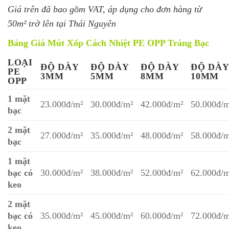
Giá trên đã bao gồm VAT, áp dụng cho đơn hàng từ
50m² trở lên tại Thái Nguyên
Bảng Giá Mút Xốp Cách Nhiệt PE OPP Tráng Bạc
LOẠI
ĐỘ DÀY
ĐỘ DÀY
ĐỘ DÀY
ĐỘ DÀY
PE
3MM
5MM
8MM
10MM
OPP
1 mặt
23.000đ/m²
30.000đ/m²
42.000đ/m²
50.000đ/m
bạc
2 mặt
27.000đ/m²
35.000đ/m²
48.000đ/m²
58.000đ/m
bạc
1 mặt
bạc có
30.000đ/m²
38.000đ/m²
52.000đ/m²
62.000đ/m
keo
2 mặt
bạc có
35.000đ/m²
45.000đ/m²
60.000đ/m²
72.000đ/m
keo