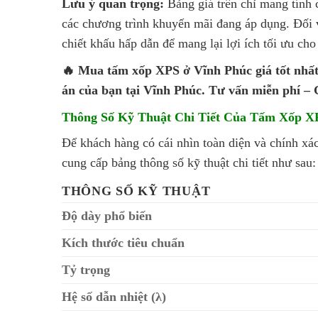
Lưu ý quan trọng:
Bảng giá trên chỉ mang tính c
các chương trình khuyến mãi đang áp dụng. Đối 
chiết khấu hấp dẫn để mang lại lợi ích tối ưu ch
🔥 Mua tấm xốp XPS ở Vĩnh Phúc giá tốt nhất!
án của bạn tại Vĩnh Phúc. Tư vấn miễn phí –
Thông Số Kỹ Thuật Chi Tiết Của Tấm Xốp X
Để khách hàng có cái nhìn toàn diện và chính x
cung cấp bảng thông số kỹ thuật chi tiết như sau:
THÔNG SỐ KỸ THUẬT
Độ dày phổ biến
Kích thước tiêu chuẩn
Tỷ trọng
Hệ số dẫn nhiệt (λ)