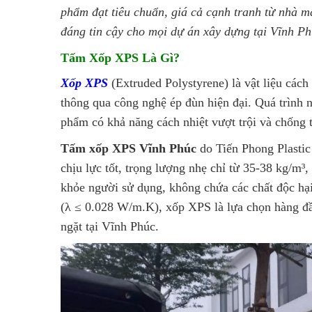
phẩm đạt tiêu chuẩn, giá cả cạnh tranh từ nhà m
đáng tin cậy cho mọi dự án xây dựng tại Vĩnh Phú
Tấm Xốp XPS Là Gì?
Xốp XPS
(Extruded Polystyrene) là vật liệu cách
thông qua công nghệ ép đùn hiện đại. Quá trình nà
phẩm có khả năng cách nhiệt vượt trội và chống 
Tấm xốp XPS Vĩnh Phúc
do Tiến Phong Plastic
chịu lực tốt, trọng lượng nhẹ chỉ từ 35-38 kg/m³,
khỏe người sử dụng, không chứa các chất độc hại,
(λ ≤ 0.028 W/m.K), xốp XPS là lựa chọn hàng đầ
ngặt tại Vĩnh Phúc.