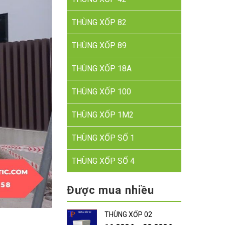
THÙNG XỐP 82
THÙNG XỐP 89
THÙNG XỐP 18A
THÙNG XỐP 100
THÙNG XỐP 1M2
THÙNG XỐP SỐ 1
THÙNG XỐP SỐ 4
Được mua nhiều
THÙNG XỐP 02