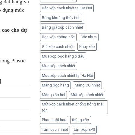
g đặt hàng và
Bán xốp cách nhiệt tại Hà Nội
áp dụng mức
Bông khoáng thủy tinh
Bảng giá xốp cách nhiệt
u cao cho dự
Bọc xốp chống sốc
Cốc nhựa
Giá xốp cách nhiệt
Khay xốp
Mua xốp bọc hàng ở đâu
hong Plastic
Mua xốp cách nhiệt
Mua xốp cách nhiệt tại Hà Nội
Ị
Màng bọc hàng
Màng CO nhiệt
Màng xốp hơi
Mút xốp cách nhiệt
Mút xốp cách nhiệt chống nóng mái
tôn
Phao nuôi hàu
thùng xốp
)
Tấm cách nhiệt
tấm xốp EPS