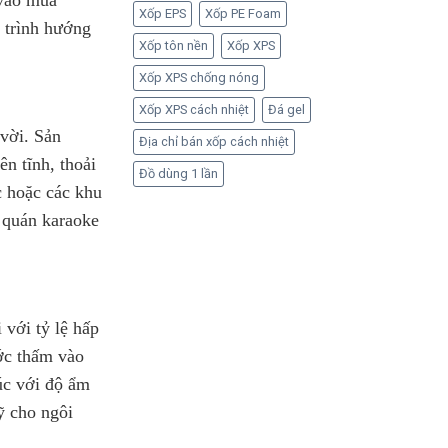
Xốp EPS
Xốp PE Foam
g trình hướng
Xốp tôn nền
Xốp XPS
Xốp XPS chống nóng
Xốp XPS cách nhiệt
Đá gel
vời. Sản
Địa chỉ bán xốp cách nhiệt
n tĩnh, thoải
Đồ dùng 1 lần
c hoặc các khu
 quán karaoke
 với tỷ lệ hấp
ớc thấm vào
úc với độ ẩm
ỹ cho ngôi