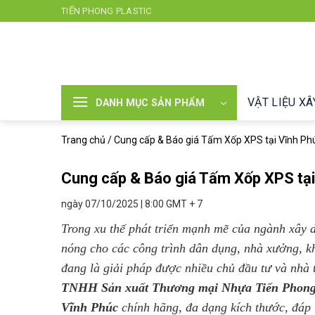
Chuyển
TIẾN PHONG PLASTIC
đến
nội
dung
VẬT LIỆU X
DANH MỤC SẢN PHẨM
Trang chủ
/
Cung cấp & Báo giá Tấm Xốp XPS tại Vĩnh Ph
Cung cấp & Báo giá Tấm Xốp XPS tại
ngày 07/10/2025 | 8:00 GMT + 7
Trong xu thế phát triển mạnh mẽ của ngành xây d
nóng cho các công trình dân dụng, nhà xưởng, k
đang là giải pháp được nhiều chủ đầu tư và nhà 
TNHH Sản xuất Thương mại Nhựa Tiến Phon
Vĩnh Phúc
chính hãng, đa dạng kích thước, đáp 