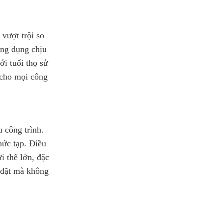
vượt trội so
ứng dụng chịu
ới tuổi thọ sử
 cho mọi công
 công trình.
hức tạp. Điều
i thế lớn, đặc
p đặt mà không