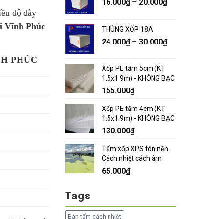
16.000
₫
–
20.000
₫
iều độ dày
i Vĩnh Phúc
THÙNG XỐP 18A
24.000
₫
–
30.000
₫
NH PHÚC
Xốp PE tấm 5cm (KT
1.5x1.9m) - KHÔNG BẠC
155.000
₫
Xốp PE tấm 4cm (KT
1.5x1.9m) - KHÔNG BẠC
130.000
₫
Tấm xốp XPS tôn nền-
Cách nhiệt cách âm
65.000
₫
Tags
Bán tấm cách nhiệt