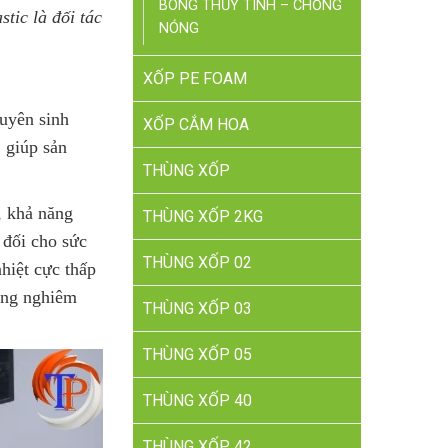
BÔNG THỦY TINH – CHỐNG
tic là đối tác
NÓNG
XỐP PE FOAM
guyên sinh
XỐP CẮM HOA
, giúp sản
THÙNG XỐP
, khả năng
THÙNG XỐP 2KG
 đối cho sức
THÙNG XỐP 02
hiệt cực thấp
óng nghiêm
THÙNG XỐP 03
THÙNG XỐP 05
THÙNG XỐP 40
THÙNG XỐP 42