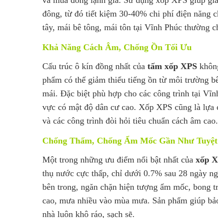
đông, từ đó tiết kiệm 30-40% chi phí điện năng c
tây, mái bê tông, mái tôn tại Vĩnh Phúc thường c
Khả Năng Cách Âm, Chống Ồn Tối Ưu
Cấu trúc ô kín đồng nhất của
tấm xốp XPS
không
phẩm có thể giảm thiểu tiếng ồn từ môi trường bê
mái. Đặc biệt phù hợp cho các công trình tại V
vực có mật độ dân cư cao. Xốp XPS cũng là lựa 
và các công trình đòi hỏi tiêu chuẩn cách âm cao.
Chống Thấm, Chống Ẩm Mốc Gần Như Tuyệt
Một trong những ưu điểm nổi bật nhất của
xốp X
thụ nước cực thấp, chỉ dưới 0.7% sau 28 ngày n
bên trong, ngăn chặn hiện tượng ẩm mốc, bong tr
cao, mưa nhiều vào mùa mưa. Sản phẩm giúp bảo v
nhà luôn khô ráo, sạch sẽ.