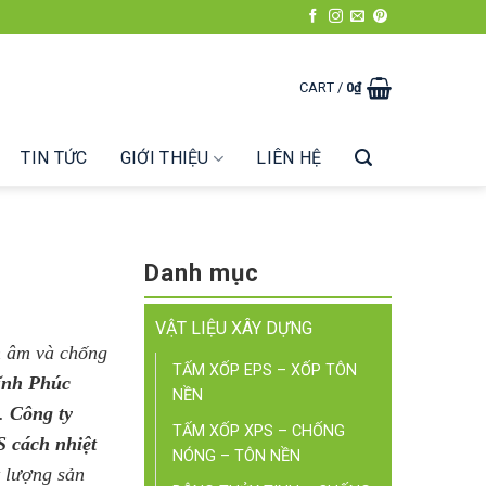
CART /
0
₫
TIN TỨC
GIỚI THIỆU
LIÊN HỆ
Danh mục
VẬT LIỆU XÂY DỰNG
h âm và chống
TẤM XỐP EPS – XỐP TÔN
ĩnh Phúc
NỀN
o.
Công ty
TẤM XỐP XPS – CHỐNG
 cách nhiệt
NÓNG – TÔN NỀN
t lượng sản