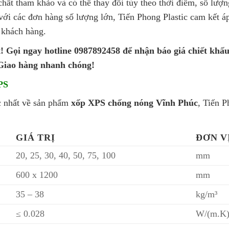
hất tham khảo và có thể thay đổi tùy theo thời điểm, số lượn
với các đơn hàng số lượng lớn, Tiến Phong Plastic cam kết 
o khách hàng.
 Gọi ngay hotline 0987892458 để nhận báo giá chiết khấ
 Giao hàng nhanh chóng!
PS
ác nhất về sản phẩm
xốp XPS chống nóng Vĩnh Phúc
, Tiến P
GIÁ TRỊ
ĐƠN V
20, 25, 30, 40, 50, 75, 100
mm
600 x 1200
mm
35 – 38
kg/m³
≤ 0.028
W/(m.K