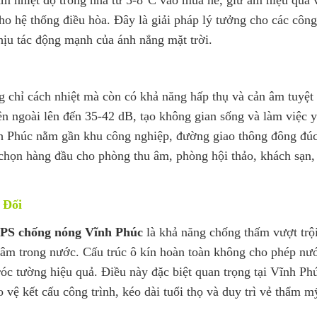
ho hệ thống điều hòa. Đây là giải pháp lý tưởng cho các côn
hịu tác động mạnh của ánh nắng mặt trời.
 chỉ cách nhiệt mà còn có khả năng hấp thụ và cản âm tuyệt 
n ngoài lên đến 35-42 dB, tạo không gian sống và làm việc yê
ĩnh Phúc nằm gần khu công nghiệp, đường giao thông đông đú
chọn hàng đầu cho phòng thu âm, phòng hội thảo, khách sạn,
 Đối
PS chống nóng Vĩnh Phúc
là khả năng chống thấm vượt trội
gâm trong nước. Cấu trúc ô kín hoàn toàn không cho phép nư
óc tường hiệu quả. Điều này đặc biệt quan trọng tại Vĩnh Ph
ệ kết cấu công trình, kéo dài tuổi thọ và duy trì vẻ thẩm m