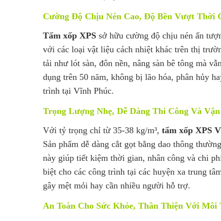
Cường Độ Chịu Nén Cao, Độ Bền Vượt Thời 
Tấm xốp XPS
sở hữu cường độ chịu nén ấn tượn
với các loại vật liệu cách nhiệt khác trên thị t
tải như lót sàn, đôn nền, nâng sàn bê tông mà vẫ
dụng trên 50 năm, không bị lão hóa, phân hủy h
trình tại Vĩnh Phúc.
Trọng Lượng Nhẹ, Dễ Dàng Thi Công Và Vận
Với tỷ trọng chỉ từ 35-38 kg/m³,
tấm xốp XPS V
Sản phẩm dễ dàng cắt gọt bằng dao thông thường
này giúp tiết kiệm thời gian, nhân công và chi ph
biệt cho các công trình tại các huyện xa trung t
gây mệt mỏi hay cần nhiều người hỗ trợ.
An Toàn Cho Sức Khỏe, Thân Thiện Với Môi