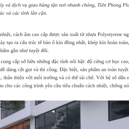
áy và dịch vụ giao hàng tận nơi nhanh chóng, Tiến Phong Plas
c và các tỉnh lân cận.
 nhiệt, cách âm cao cấp được sản xuất từ nhựa Polystyrene n
y tạo ra cấu trúc tế bào ô kín đồng nhất, khép kín hoàn toàn
thấm gần như tuyệt đối.
 cung cấp sở hữu những đặc tính nổi bật: độ cứng cơ học cao
 dễ dàng cắt gọt và thi công. Đặc biệt, sản phẩm an toàn tuyệt
 thân thiện với môi trường và có thể tái chế. Với hệ số dẫn n
u cho các công trình yêu cầu tiêu chuẩn cách nhiệt, chống n