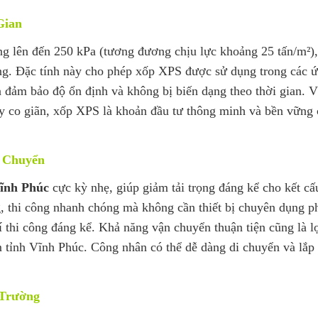
Gian
g lên đến 250 kPa (tương đương chịu lực khoảng 25 tấn/m²), 
rường. Đặc tính này cho phép xốp XPS được sử dụng trong các 
n đảm bảo độ ổn định và không bị biến dạng theo thời gian. V
ay co giãn, xốp XPS là khoản đầu tư thông minh và bền vững
 Chuyển
ĩnh Phúc
cực kỳ nhẹ, giúp giảm tải trọng đáng kể cho kết cấu
, thi công nhanh chóng mà không cần thiết bị chuyên dụng p
í thi công đáng kể. Khả năng vận chuyển thuận tiện cũng là lợ
âm tỉnh Vĩnh Phúc. Công nhân có thể dễ dàng di chuyển và lắ
 Trường