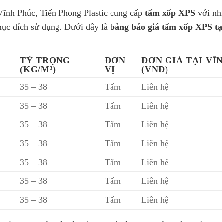
Vĩnh Phúc, Tiến Phong Plastic cung cấp
tấm xốp XPS
với nh
mục đích sử dụng. Dưới đây là
bảng báo giá tấm xốp XPS tạ
TỶ TRỌNG
ĐƠN
ĐƠN GIÁ TẠI VĨ
(KG/M³)
VỊ
(VNĐ)
35 – 38
Tấm
Liên hệ
35 – 38
Tấm
Liên hệ
35 – 38
Tấm
Liên hệ
35 – 38
Tấm
Liên hệ
35 – 38
Tấm
Liên hệ
35 – 38
Tấm
Liên hệ
35 – 38
Tấm
Liên hệ