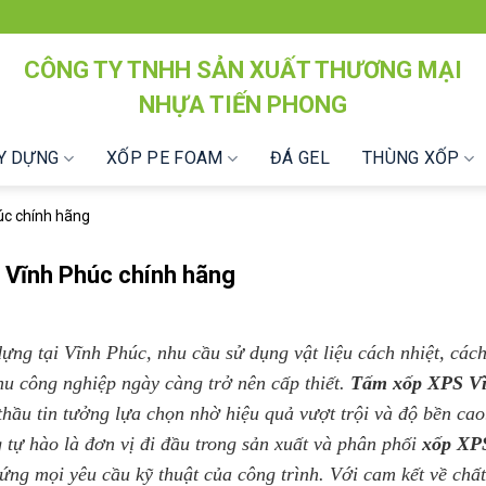
CÔNG TY TNHH SẢN XUẤT THƯƠNG MẠI
NHỰA TIẾN PHONG
ÂY DỰNG
XỐP PE FOAM
ĐÁ GEL
THÙNG XỐP
úc chính hãng
 Vĩnh Phúc chính hãng
ựng tại Vĩnh Phúc, nhu cầu sử dụng vật liệu cách nhiệt, các
hu công nghiệp ngày càng trở nên cấp thiết.
Tấm xốp XPS V
thầu tin tưởng lựa chọn nhờ hiệu quả vượt trội và độ bền ca
g
tự hào là đơn vị đi đầu trong sản xuất và phân phối
xốp XPS
ứng mọi yêu cầu kỹ thuật của công trình. Với cam kết về chấ