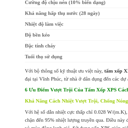
Cường độ chịu nén (10% biến dạng)
Khả năng hấp thụ nước (28 ngày)
Nhiệt độ làm việc
Độ bền kéo
Đặc tính cháy
Tuổi thọ sử dụng
Với bộ thông số kỹ thuật ưu việt này,
tấm xốp 
đại tại Vĩnh Phúc, từ nhà ở dân dụng đến các dự
6 Ưu Điểm Vượt Trội Của Tấm Xốp XPS Cách
Khả Năng Cách Nhiệt Vượt Trội, Chống Nón
Với hệ số dẫn nhiệt cực thấp chỉ 0.028 W/(m.K)
chặn đến 95% nhiệt lượng truyền qua. Điều này đ
và mùa đông lạnh giá. Sử dụng xốp XPS giúp giả