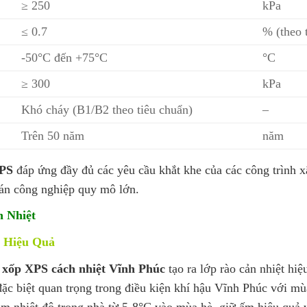
≥ 250
kPa
≤ 0.7
% (theo t
-50°C đến +75°C
°C
≥ 300
kPa
Khó cháy (B1/B2 theo tiêu chuẩn)
–
Trên 50 năm
năm
XPS
đáp ứng đầy đủ các yêu cầu khắt khe của các công trình 
 án công nghiệp quy mô lớn.
 Nhiệt
g Hiệu Quả
,
xốp XPS cách nhiệt Vĩnh Phúc
tạo ra lớp rào cản nhiệt hiệ
ặc biệt quan trọng trong điều kiện khí hậu Vĩnh Phúc với m
m nhiệt độ trong nhà từ 5-8°C vào mùa hè, giữ ấm hiệu quả