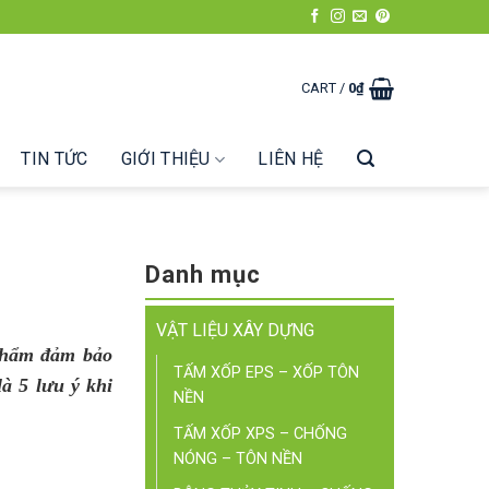
CART /
0
₫
TIN TỨC
GIỚI THIỆU
LIÊN HỆ
Danh mục
VẬT LIỆU XÂY DỰNG
phẩm đảm bảo
TẤM XỐP EPS – XỐP TÔN
à 5 lưu ý khi
NỀN
TẤM XỐP XPS – CHỐNG
NÓNG – TÔN NỀN