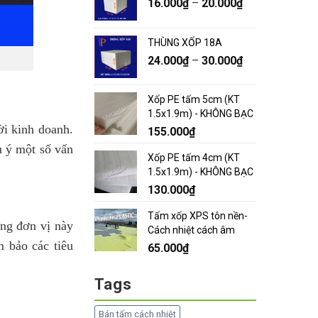
16.000
₫
–
20.000
₫
THÙNG XỐP 18A
24.000
₫
–
30.000
₫
Xốp PE tấm 5cm (KT
1.5x1.9m) - KHÔNG BẠC
i kinh doanh.
155.000
₫
u ý một số vấn
Xốp PE tấm 4cm (KT
1.5x1.9m) - KHÔNG BẠC
130.000
₫
Tấm xốp XPS tôn nền-
ững đơn vị này
Cách nhiệt cách âm
 bảo các tiêu
65.000
₫
Tags
Bán tấm cách nhiệt