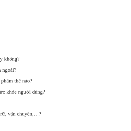
ay không?
n ngoài?
 phẩm thế nào?
sức khỏe người dùng?
 trữ, vận chuyển,…?