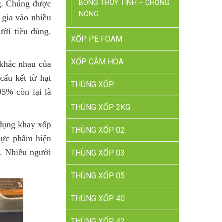
g. Chúng được
BÔNG THỦY TINH – CHỐNG
NÓNG
 gia vào nhiều
ười tiêu dùng.
XỐP PE FOAM
XỐP CẮM HOA
 khác nhau của
cấu kết từ hạt
THÙNG XỐP
5% còn lại là
THÙNG XỐP 2KG
 dụng khay xốp
THÙNG XỐP 02
hực phẩm hiện
. Nhiều người
THÙNG XỐP 03
THÙNG XỐP 05
THÙNG XỐP 40
THÙNG XỐP 42