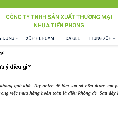
CÔNG TY TNHH SẢN XUẤT THƯƠNG MẠI
NHỰA TIẾN PHONG
ÂY DỰNG
XỐP PE FOAM
ĐÁ GEL
THÙNG XỐP
gì?
u ý điều gì?
 không quá khó. Tuy nhiên để làm sao sở hữu được sản 
rong việc mua hàng hoàn toàn là điều không dễ. Sau đây l