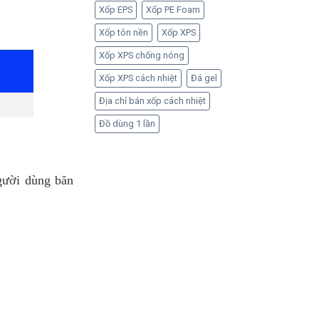
Xốp EPS
Xốp PE Foam
Xốp tôn nền
Xốp XPS
Xốp XPS chống nóng
Xốp XPS cách nhiệt
Đá gel
Địa chỉ bán xốp cách nhiệt
Đồ dùng 1 lần
gười dùng băn