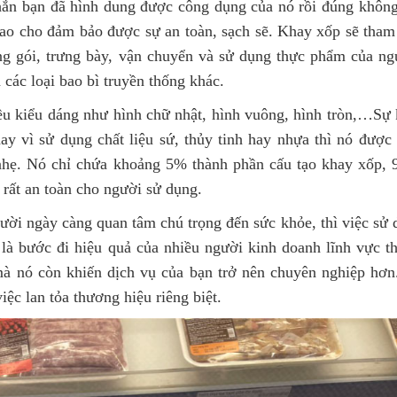
chắn bạn đã hình dung được công dụng của nó rồi đúng khôn
sao cho đảm bảo được sự an toàn, sạch sẽ. Khay xốp sẽ tham
óng gói, trưng bày, vận chuyển và sử dụng thực phẩm của ng
ác loại bao bì truyền thống khác.
ều kiểu dáng như hình chữ nhật, hình vuông, hình tròn,…Sự
hay vì sử dụng chất liệu sứ, thủy tinh hay nhựa thì nó được 
hẹ. Nó chỉ chứa khoảng 5% thành phần cấu tạo khay xốp, 9
rất an toàn cho người sử dụng.
gười ngày càng quan tâm chú trọng đến sức khỏe, thì việc sử
là bước đi hiệu quả của nhiều người kinh doanh lĩnh vực t
à nó còn khiến dịch vụ của bạn trở nên chuyên nghiệp hơn
ệc lan tỏa thương hiệu riêng biệt.