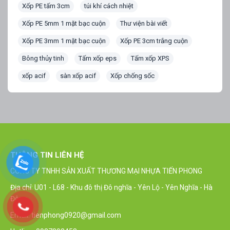
Xốp PE tấm 3cm
túi khí cách nhiệt
Xốp PE 5mm 1 mặt bạc cuộn
Thư viện bài viết
Xốp PE 3mm 1 mặt bạc cuộn
Xốp PE 3cm trắng cuộn
Bông thủy tinh
Tấm xốp eps
Tấm xốp XPS
xốp acif
sàn xốp acif
Xốp chống sốc
THÔNG TIN LIÊN HỆ
CÔNG TY TNHH SẢN XUẤT THƯƠNG MẠI NHỰA TIẾN PHONG
Địa chỉ: U01 - L68 - Khu đô thị Đô nghĩa - Yên Lộ - Yên Nghĩa - Hà
Đông
Email: tienphong0920@gmail.com