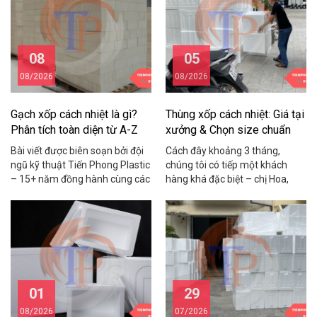
08
05
08/2026
08/2026
Gạch xốp cách nhiệt là gì?
Thùng xốp cách nhiệt: Giá tại
Phân tích toàn diện từ A-Z
xưởng & Chọn size chuẩn
2026
Bài viết được biên soạn bởi đội
Cách đây khoảng 3 tháng,
ngũ kỹ thuật Tiến Phong Plastic
chúng tôi có tiếp một khách
– 15+ năm đồng hành cùng các
hàng khá đặc biệt – chị Hoa,
chủ nhà, nhà thầu và chủ xưởng
chủ một shop hải sản online ở
trong lĩnh vực vật liệu cách
Cầu Giấy. Chị chia sẻ rằng mỗi
nhiệt, cách âm, chống nóng.
tháng shop mất gần 15 triệu
Cách đây khoảng hai năm,
đồng vì tôm cua bị hỏng trong
chúng tôi nhận được cuộc gọi
quá trình vận chuyển do dùng
từ anh Hùng – chủ một […]
thùng xốp kém chất […]
01
29
08/2026
07/2026