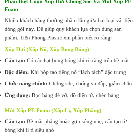
Phân Biệt Cuộn Xốp Hơi Chống Sốc Và Mút Xốp PE
Foam
Nhiều khách hàng thường nhầm lẫn giữa hai loại vật liệu
đóng gói này. Để giúp quý khách lựa chọn đúng sản
phẩm, Tiến Phong Plastic xin phân biệt rõ ràng:
Xốp Hơi (Xốp Nổ, Xốp Bong Bóng)
Cấu tạo:
Có các hạt bong bóng khí rõ ràng trên bề mặt
Đặc điểm:
Khi bóp tạo tiếng nổ “lách tách” đặc trưng
Chức năng chính:
Chống sốc, chống va đập, giảm chấn
Ứng dụng:
Bọc hàng dễ vỡ, đồ điện tử, chèn hàng
Mút Xốp PE Foam (Xốp Lì, Xốp Phẳng)
Cấu tạo:
Bề mặt phẳng hoặc gợn sóng nhẹ, cấu tạo từ
bóng khí li ti siêu nhỏ