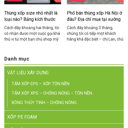
Thùng xốp size nhỏ nhất là
Phố bán thùng xốp Hà Nội ở
loại nào? Bảng kích thước
đâu? Địa chỉ mua tại xưởng
chuẩn
giá rẻ
Cách đây khoảng hai tháng, tôi
Cách đây khoảng 3 tháng,
có nhận được một cuộc gọi khá
chúng tôi có tiếp một khách
thú vị từ một bạn chủ shop mỹ
hàng khá đặc biệt – chị Lan, chủ
phẩm ở Cầu Giấy. Bạn ấy than
một cửa hàng hải sản online ở
thở: “Em đặt thùng xốp về đóng
khu vực Cầu Giấy. Chị chia sẻ
hàng yến sào mà thùng to quá,
rằng suốt 2 năm kinh doanh, chị
Danh mục
khách nhận hàng cứ hỏi sao
toàn phải chạy xe máy ra tận
thùng rỗng nửa, nhìn không
Yên Phụ để mua thùng xốp lẻ,
VẬT LIỆU XÂY DỰNG
chuyên nghiệp, […]
mỗi […]
TẤM XỐP EPS – XỐP TÔN NỀN
TẤM XỐP XPS – CHỐNG NÓNG – TÔN NỀN
BÔNG THỦY TINH – CHỐNG NÓNG
XỐP PE FOAM