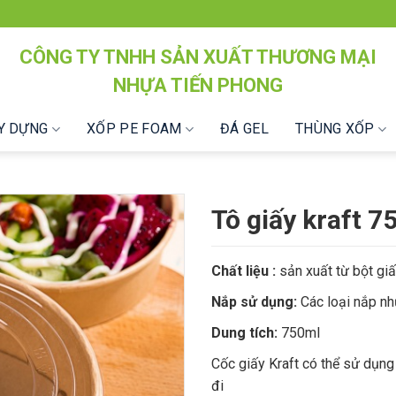
CÔNG TY TNHH SẢN XUẤT THƯƠNG MẠI
NHỰA TIẾN PHONG
ÂY DỰNG
XỐP PE FOAM
ĐÁ GEL
THÙNG XỐP
Tô giấy kraft 
Chất liệu :
sản xuất từ bột gi
Nắp sử dụng:
Các loại nắp n
Dung tích:
750ml
Cốc giấy Kraft có thể sử dụng
đi