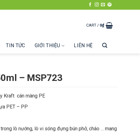
CART /
0
₫
TIN TỨC
GIỚI THIỆU
LIÊN HỆ
750ml – MSP723
ấy Kraft cán màng PE
hựa PET – PP
 trong lò nướng, lò vi sóng đựng bún phở, cháo … mang