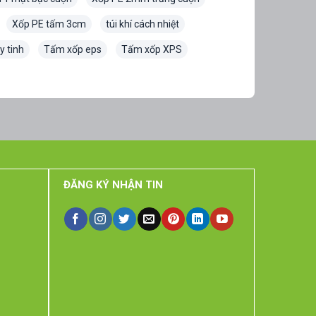
Xốp PE tấm 3cm
túi khí cách nhiệt
y tinh
Tấm xốp eps
Tấm xốp XPS
ĐĂNG KÝ NHẬN TIN