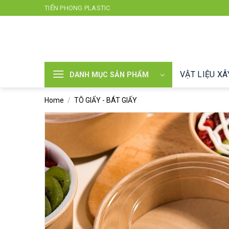
Chuyển
TIẾN PHONG PLASTIC
đến
nội
dung
VẬT LIỆU X
DANH MỤC SẢN PHẨM
Home
/
TÔ GIẤY - BÁT GIẤY