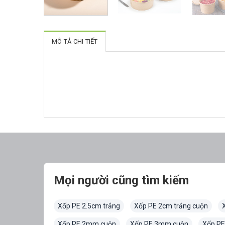
MÔ TẢ CHI TIẾT
Mọi người cũng tìm kiếm
Xốp PE 2.5cm trắng
Xốp PE 2cm trắng cuộn
Xốp PE 2mm cuộn
Xốp PE 3mm cuộn
Xốp PE