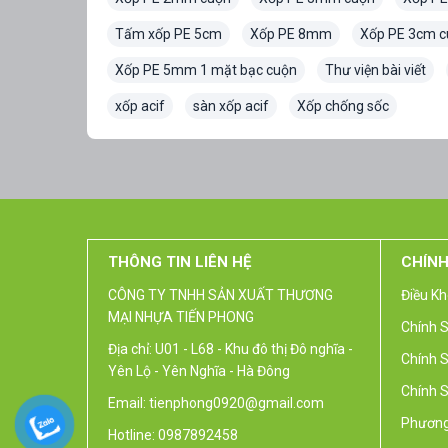
Tấm xốp PE 5cm
Xốp PE 8mm
Xốp PE 3cm c
Xốp PE 5mm 1 mặt bạc cuộn
Thư viện bài viết
xốp acif
sàn xốp acif
Xốp chống sốc
THÔNG TIN LIÊN HỆ
CHÍNH
CÔNG TY TNHH SẢN XUẤT THƯƠNG
Điều Kh
MẠI NHỰA TIẾN PHONG
Chính 
Địa chỉ: U01 - L68 - Khu đô thị Đô nghĩa -
Chính S
Yên Lộ - Yên Nghĩa - Hà Đông
Chính 
Email: tienphong0920@gmail.com
Phương
Hotline: 0987892458