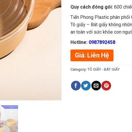
Quy cách đóng gói:
600 chiế
Tiến Phong Plastic phân phối C
Tô giấy – Bát giấy không nhữn
an toàn với sức khỏe con ngườ
Hotline:
0987892458
Giá: Liên Hệ
Category:
TÔ GIẤY - BÁT GIẤY