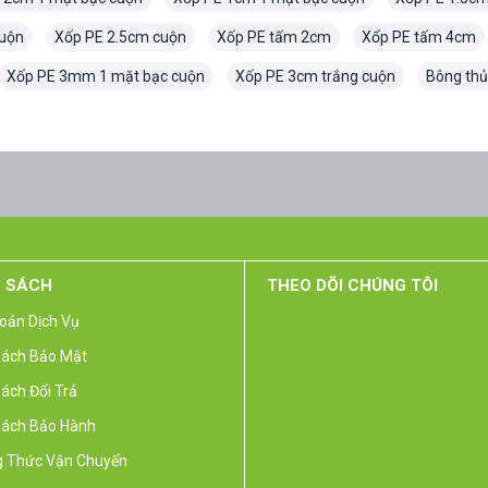
uộn
Xốp PE 2.5cm cuộn
Xốp PE tấm 2cm
Xốp PE tấm 4cm
Xốp PE 3mm 1 mặt bạc cuộn
Xốp PE 3cm trắng cuộn
Bông thủ
 SÁCH
THEO DÕI CHÚNG TÔI
oản Dịch Vụ
Sách Bảo Mật
ách Đổi Trả
Sách Bảo Hành
 Thức Vận Chuyển