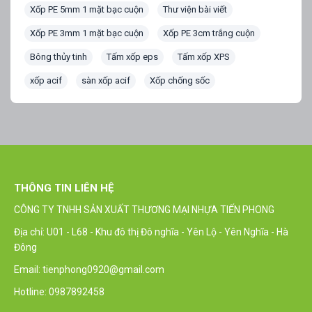
Xốp PE 5mm 1 mặt bạc cuộn
Thư viện bài viết
Xốp PE 3mm 1 mặt bạc cuộn
Xốp PE 3cm trắng cuộn
Bông thủy tinh
Tấm xốp eps
Tấm xốp XPS
xốp acif
sàn xốp acif
Xốp chống sốc
THÔNG TIN LIÊN HỆ
CÔNG TY TNHH SẢN XUẤT THƯƠNG MẠI NHỰA TIẾN PHONG
Địa chỉ: U01 - L68 - Khu đô thị Đô nghĩa - Yên Lộ - Yên Nghĩa - Hà
Đông
Email: tienphong0920@gmail.com
Hotline: 0987892458