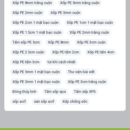
Xốp PE 8mm trắng cuộn
Xốp PE 5mm trắng cuộn
Xốp PE 2mm cuộn
Xốp PE 3mm cuộn
Xốp PE 2cm 1 mặt bạc cuộn
Xốp PE 1cm 1 mặt bạc cuộn
Xốp PE 1.5cm 1 mặt bạc cuộn
Xốp PE 2mm trắng cuộn
Tấm xốp PE 5cm
Xốp PE 8mm
Xốp PE 3cm cuộn
Xốp PE 2.5cm cuộn
Xốp PE tấm 2cm
Xốp PE tấm 4cm
Xốp PE tấm 3cm
túi khí cách nhiệt
Xốp PE 5mm 1 mặt bạc cuộn
Thư viện bài viết
Xốp PE 3mm 1 mặt bạc cuộn
Xốp PE 3cm trắng cuộn
Bông thủy tinh
Tấm xốp eps
Tấm xốp XPS
xốp acif
sàn xốp acif
Xốp chống sốc