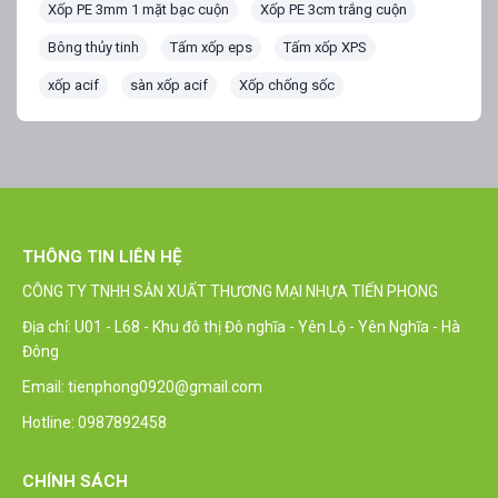
Xốp PE 3mm 1 mặt bạc cuộn
Xốp PE 3cm trắng cuộn
Bông thủy tinh
Tấm xốp eps
Tấm xốp XPS
xốp acif
sàn xốp acif
Xốp chống sốc
THÔNG TIN LIÊN HỆ
CÔNG TY TNHH SẢN XUẤT THƯƠNG MẠI NHỰA TIẾN PHONG
Địa chỉ: U01 - L68 - Khu đô thị Đô nghĩa - Yên Lộ - Yên Nghĩa - Hà
Đông
Email: tienphong0920@gmail.com
Hotline: 0987892458
CHÍNH SÁCH