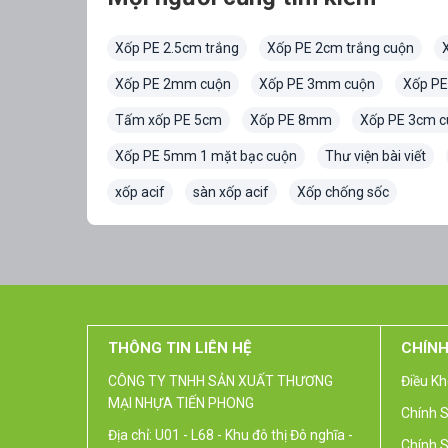
Xốp PE 2.5cm trắng
Xốp PE 2cm trắng cuộn
Xốp PE 2mm cuộn
Xốp PE 3mm cuộn
Xốp PE
Tấm xốp PE 5cm
Xốp PE 8mm
Xốp PE 3cm c
Xốp PE 5mm 1 mặt bạc cuộn
Thư viện bài viết
xốp acif
sàn xốp acif
Xốp chống sốc
THÔNG TIN LIÊN HỆ
CHÍNH
CÔNG TY TNHH SẢN XUẤT THƯƠNG
Điều Kh
MẠI NHỰA TIẾN PHONG
Chính 
Địa chỉ: U01 - L68 - Khu đô thị Đô nghĩa -
Chính S