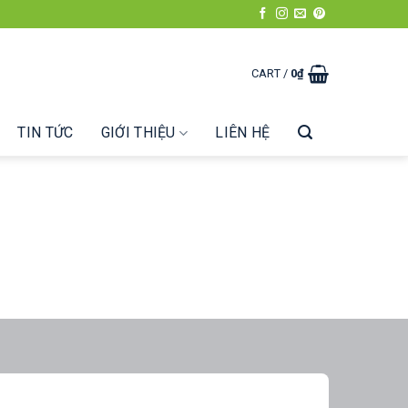
CART /
0
₫
TIN TỨC
GIỚI THIỆU
LIÊN HỆ