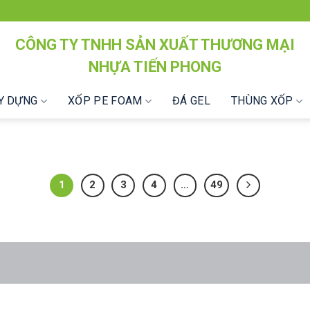
CÔNG TY TNHH SẢN XUẤT THƯƠNG MẠI
NHỰA TIẾN PHONG
ÂY DỰNG
XỐP PE FOAM
ĐÁ GEL
THÙNG XỐP
1
2
3
4
…
49