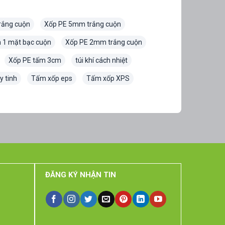
rắng cuộn
Xốp PE 5mm trắng cuộn
 1 mặt bạc cuộn
Xốp PE 2mm trắng cuộn
Xốp PE tấm 3cm
túi khí cách nhiệt
y tinh
Tấm xốp eps
Tấm xốp XPS
ĐĂNG KÝ NHẬN TIN