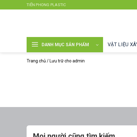
Chuyển
TIẾN PHONG PLASTIC
đến
nội
dung
VẬT LIỆU X
DANH MỤC SẢN PHẨM
Trang chủ
/
Lưu trữ cho admin
Mọi người cũng tìm kiếm