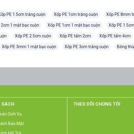
Xốp PE 1.5cm trắng cuộn
Xốp PE 1cm trắng cuộn
Xốp PE 8mm t
 2cm 1 mặt bạc cuộn
Xốp PE 1cm 1 mặt bạc cuộn
Xốp PE 1.5cm
uộn
Xốp PE 2.5cm cuộn
Xốp PE tấm 2cm
Xốp PE tấm 4cm
Xốp PE 3mm 1 mặt bạc cuộn
Xốp PE 3cm trắng cuộn
Bông thủ
 SÁCH
THEO DÕI CHÚNG TÔI
oản Dịch Vụ
Sách Bảo Mật
ách Đổi Trả